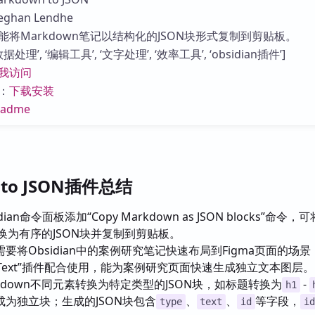
库
han Lendhe
将Markdown笔记以结构化的JSON块形式复制到剪贴板。
理’, ‘编辑工具’, ‘文字处理’, ‘效率工具’, ‘obsidian插件’]
我访问
：
下载安装
eadme
 to JSON插件总结
dian命令面板添加“Copy Markdown as JSON blocks”命令，
转换为有序的JSON块并复制到剪贴板。
要将Obsidian中的案例研究笔记快速布局到Figma页面的场景
N to Text”插件配合使用，能为案例研究页面快速生成独立文本图层。
kdown不同元素转换为特定类型的JSON块，如标题转换为
-
h1
为独立块；生成的JSON块包含
、
、
等字段，
type
text
id
id