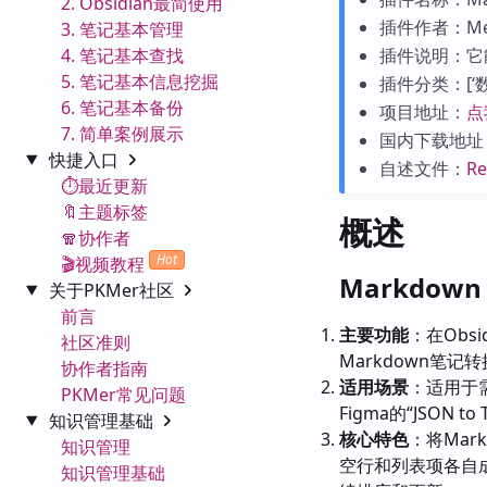
2. Obsidian最简使用
插件作者：Meg
3. 笔记基本管理
4. 笔记基本查找
插件说明：它能
5. 笔记基本信息挖掘
插件分类：[‘数据处
6. 笔记基本备份
项目地址：
点
7. 简单案例展示
国内下载地址
快捷入口
自述文件：
R
⏱️最近更新
🔖主题标签
概述
🧣协作者
Hot
🎬视频教程
Markdown
关于PKMer社区
前言
主要功能
：在Obsi
社区准则
Markdown笔记
协作者指南
适用场景
：适用于需
PKMer常见问题
Figma的“JSO
知识管理基础
核心特色
：将Mar
知识管理
空行和列表项各自成
知识管理基础