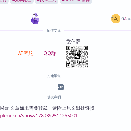
0
0
AI
4
反馈交流
微信群
AI 客服
QQ群
其他渠道
版权声明
KMer 文章如果需要转载，请附上原文出处链接。
//pkmer.cn/show/1780392511265001