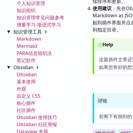
续排序和更新。
个人知识管理
使用建议
：先在Ob
知识组织
Markdown as J
知识管理常见问题参考
贴到插件界面并点
增量学习-渐进式学习
到指定目录。
知识管理工具
Markdown
Help
Mermaid
PARA信息组织法
这篇插件文章还
笔记软件
如果您有好的想
Obsidian
Obsidian
基本使用
外观
自定义 CSS
讨论
核心插件
社区插件
若阁下有独到的
Obsidian 使用技巧
Obsidian 社区周报
Dataview 专题
#
数据处理
#
编辑