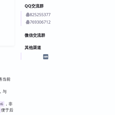
QQ交流群
825255377
769306712
微信交流群
其他渠道
可将当前
，与
，非
h6
便于后