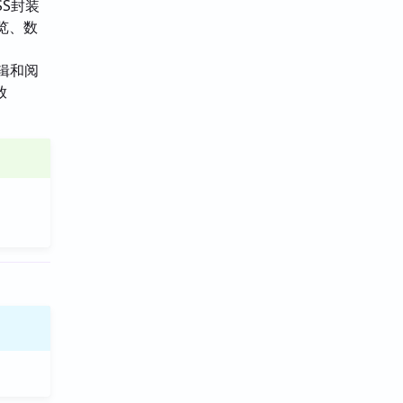
SS封装
预览、数
辑和阅
放