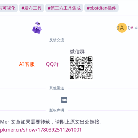
与可视化
#
发布工具
#
第三方工具集成
#
obsidian插件
0
0
AI
4
反馈交流
微信群
AI 客服
QQ群
其他渠道
版权声明
KMer 文章如果需要转载，请附上原文出处链接。
//pkmer.cn/show/1780392511261001