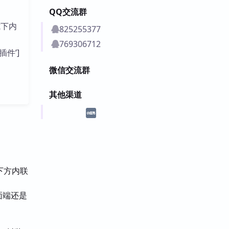
QQ交流群
式下内
825255377
769306712
插件’]
微信交流群
其他渠道
下方内联
面端还是