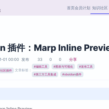
首页
会员计划
知识社区
部
快捷入口
插件与市场
效率产品
社区首页
Obsidian 插件
最近更新
插件市场与国内加速下
Ma
主题标签
载
Ob
an 插件：Marp Inline Previ
协作者
视频教程
PKMer Market
Th
1-01 00:00
发布
33
0
0
分享
加速访问 Obsidian 官方
PK
Top5
热门链接
市场
插
#
编辑工具
#
图表与可视化
#
发布工具
文章标签：
ian社区插件
Zotero 专题
#
第三方工具集成
#
obsidian插件
Zotero 插件
挂
Obsidian 专题
Zotero 插件资源与加速
各
Obsidian 核心插
服务
面
Obsidian 社区插
知识管理
ZK
Zet
Inline Preview