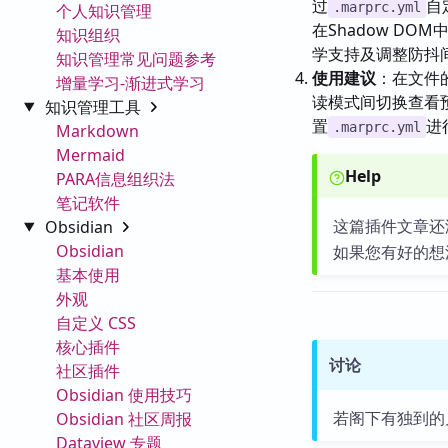
过
自
.marprc.yml
个人知识管理
在Shadow DO
知识组织
学支持及调整防抖
知识管理常见问题参考
使用建议
：在文件
增量学习-渐进式学习
读模式间切换查看
知识管理工具
置
进
.marprc.yml
Markdown
Mermaid
Help
PARA信息组织法
笔记软件
这篇插件文章还
Obsidian
Obsidian
如果您有好的想
基本使用
外观
自定义 CSS
核心插件
讨论
社区插件
Obsidian 使用技巧
若阁下有独到的
Obsidian 社区周报
Dataview 专题