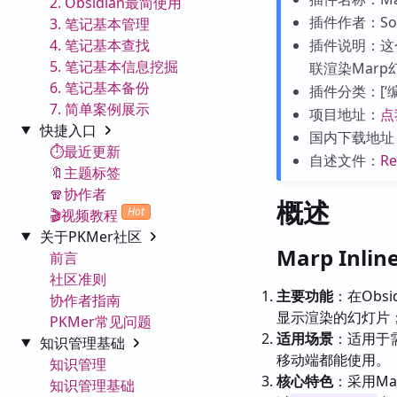
2. Obsidian最简使用
插件作者：Sote
3. 笔记基本管理
4. 笔记基本查找
插件说明：这
5. 笔记基本信息挖掘
联渲染Mar
6. 笔记基本备份
插件分类：[‘编辑
7. 简单案例展示
项目地址：
点
快捷入口
国内下载地址
⏱️最近更新
自述文件：
R
🔖主题标签
🧣协作者
概述
Hot
🎬视频教程
关于PKMer社区
Marp Inli
前言
社区准则
主要功能
：在Obs
协作者指南
显示渲染的幻灯片
PKMer常见问题
适用场景
：适用于需
知识管理基础
移动端都能使用。
知识管理
核心特色
：采用Ma
知识管理基础