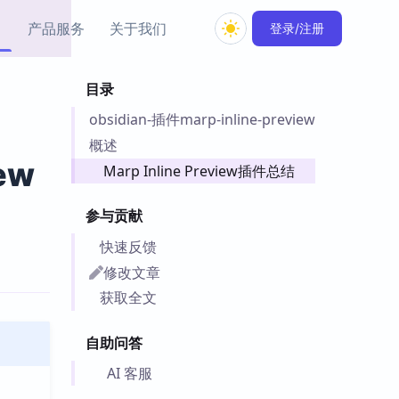
产品服务
关于我们
登录/注册
目录
教程资源
obsidian-插件marp-inline-preview
Simple MindMap
Obsidian 教程
New
rkdown 一键成图的
基础用法、插件与外观
概述
sidian 思维导图插件
片段
ew
Marp Inline Preview插件总结
ino
Obsidian 主题
参与贡献
Mer 出品的闪念笔记
主题下载与外观美化
件
快速反馈
Zotero 教程
修改文章
件集市
Zotero 使用与插件教程
获取全文
类挂件，丰富笔记页
件
自助问答
件
 卡实例库
AI 客服
telkasten 实践示例