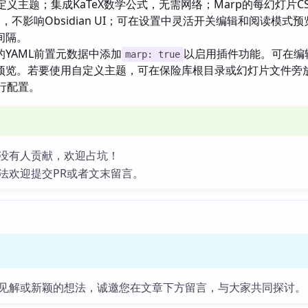
定义主题；集成KaTeX数学公式，无需网络；Marp的每幻灯片C
M中，不影响Obsidian UI；可在设置中灵活开关编辑和阅读模式
间隔。
的YAML前置元数据中添加
以启用插件功能。可在编
marp: true
预览。若要使用自定义主题，可在保险库根目录或幻灯片文件旁
行配置。
没有人贡献，欢迎占坑！
法欢迎提交PR或者文末留言。
见解或新颖的想法，诚邀您在文章下方留言，与大家共同探讨。