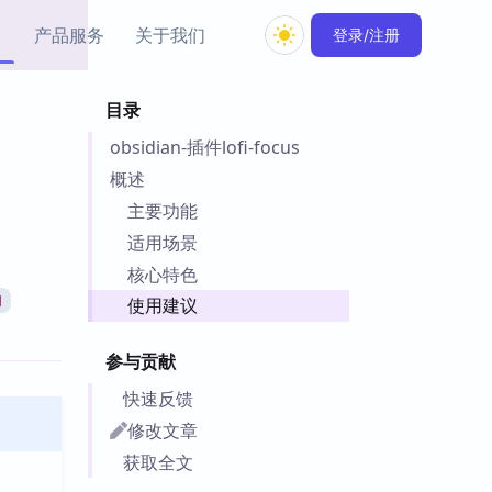
产品服务
关于我们
登录/注册
目录
教程资源
obsidian-插件lofi-focus
Simple MindMap
Obsidian 教程
New
rkdown 一键成图的
基础用法、插件与外观
概述
sidian 思维导图插件
片段
主要功能
适用场景
ino
Obsidian 主题
核心特色
Mer 出品的闪念笔记
主题下载与外观美化
件
间
使用建议
Zotero 教程
件集市
Zotero 使用与插件教程
参与贡献
类挂件，丰富笔记页
件
快速反馈
件
修改文章
 卡实例库
获取全文
telkasten 实践示例