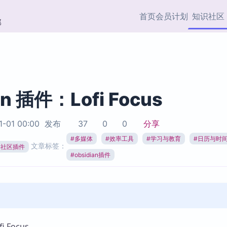
首页
会员计划
知识社区
部
快捷入口
插件与市场
效率产品
社区首页
Obsidian 插件
最近更新
插件市场与国内加速下
Ma
主题标签
载
Ob
an 插件：Lofi Focus
协作者
视频教程
PKMer Market
Th
1-01 00:00
发布
37
0
0
分享
加速访问 Obsidian 官方
PK
Top5
热门链接
市场
插
#
多媒体
#
效率工具
#
学习与教育
#
日历与时
文章标签：
ian社区插件
Zotero 专题
#
obsidian插件
Zotero 插件
挂
Obsidian 专题
Zotero 插件资源与加速
各
Obsidian 核心插
服务
面
Obsidian 社区插
知识管理
ZK
Zet
 Focus