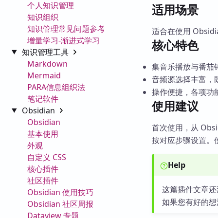
个人知识管理
适用场景
知识组织
知识管理常见问题参考
适合在使用 Obs
增量学习-渐进式学习
核心特色
知识管理工具
Markdown
集音乐播放与番茄钟功
Mermaid
音频源选择丰富，
PARA信息组织法
操作便捷，各项功
笔记软件
使用建议
Obsidian
Obsidian
首次使用，从 Obs
基本使用
按对应步骤设置。
外观
自定义 CSS
Help
核心插件
社区插件
这篇插件文章还
Obsidian 使用技巧
如果您有好的想
Obsidian 社区周报
Dataview 专题