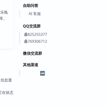
自助问答
音乐氛
AI 客服
库。
QQ交流群
825255377
769306712
微信交流群
其他渠道
，信息显
可在状态