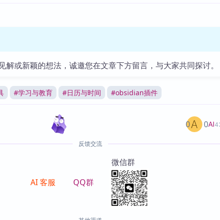
见解或新颖的想法，诚邀您在文章下方留言，与大家共同探讨。
具
#
学习与教育
#
日历与时间
#
obsidian插件
0
0
AI
4
反馈交流
微信群
AI 客服
QQ群