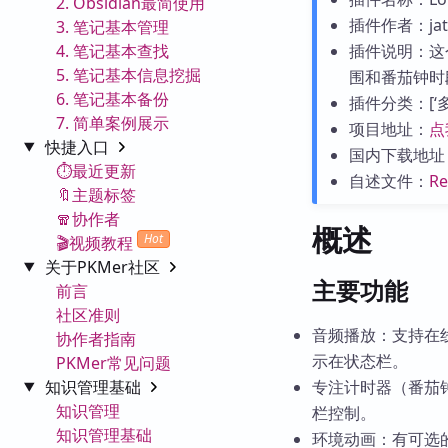
2. Obsidian最简使用
插件作者：jatin
3. 笔记基本管理
4. 笔记基本查找
插件说明：这
5. 笔记基本信息挖掘
围和番茄钟时
6. 笔记基本备份
插件分类：[‘多媒
7. 简单案例展示
项目地址：
点
快捷入口
国内下载地址
⏱️最近更新
自述文件：
R
🔖主题标签
🧣协作者
概述
Hot
🎬视频教程
关于PKMer社区
主要功能
前言
社区准则
音频播放：支持在线
协作者指南
示在状态栏。
PKMer常见问题
知识管理基础
专注计时器（番茄
知识管理
栏控制。
知识管理基础
环境动画：有可选