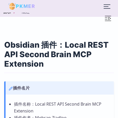
PKMER
概述
目录
Obsidian 插件：Local REST
API Second Brain MCP
Extension
插件名片
插件名称：Local REST API Second Brain MCP
Extension
插件作者：Mehran Ziadloo