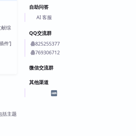
自助问答
AI 客服
文献综
QQ交流群
插件’]
825255377
769306712
微信交流群
其他渠道
包括主题