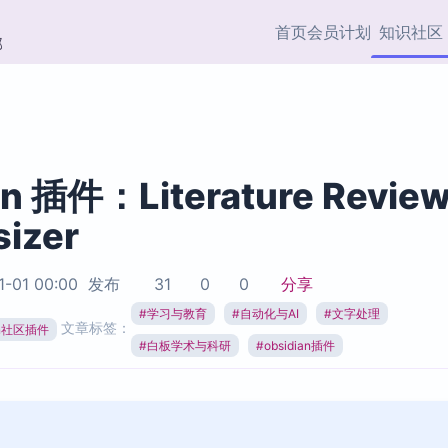
首页
会员计划
知识社区
部
快捷入口
插件与市场
效率产品
社区首页
Obsidian 插件
最近更新
插件市场与国内加速下
Ma
主题标签
载
Ob
an 插件：Literature Revie
协作者
sizer
视频教程
PKMer Market
Th
加速访问 Obsidian 官方
PK
Top5
热门链接
市场
插
1-01 00:00
发布
31
0
0
分享
Zotero 专题
#
学习与教育
#
自动化与AI
#
文字处理
Zotero 插件
挂
文章标签：
Obsidian 专题
ian社区插件
Zotero 插件资源与加速
各
#
白板学术与科研
#
obsidian插件
Obsidian 核心插
服务
面
Obsidian 社区插
知识管理
ZK
Zet