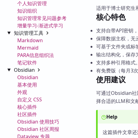
个人知识管理
适用于博士研究生
知识组织
核心特色
知识管理常见问题参考
增量学习-渐进式学习
支持自带API密钥，可
知识管理工具
保障数据主权，无
Markdown
可基于文件夹或标
Mermaid
输出结构化，保存
PARA信息组织法
笔记软件
支持多种引用格式
Obsidian
有免费版（每月3
Obsidian
使用建议
基本使用
外观
可通过Obsidian社
自定义 CSS
择合适的LLM和
核心插件
社区插件
Help
Obsidian 使用技巧
Obsidian 社区周报
这篇插件文章还
Dataview 专题