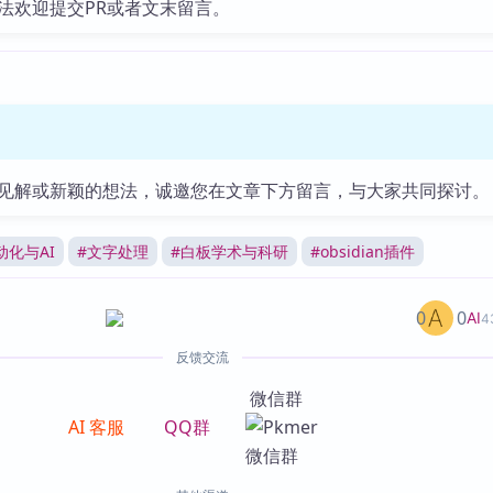
法欢迎提交PR或者文末留言。
见解或新颖的想法，诚邀您在文章下方留言，与大家共同探讨。
动化与AI
#
文字处理
#
白板学术与科研
#
obsidian插件
0
0
AI
4
反馈交流
微信群
AI 客服
QQ群