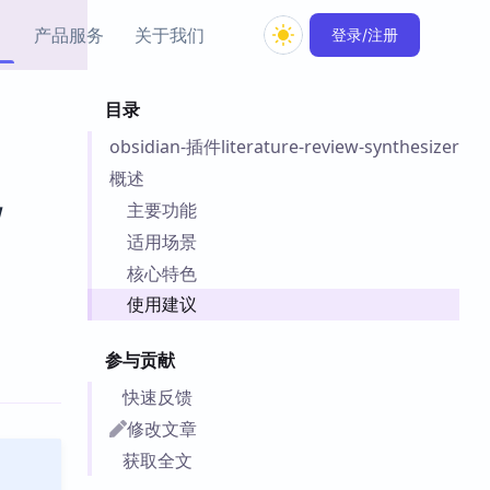
产品服务
关于我们
登录/注册
目录
教程资源
obsidian-插件literature-review-synthesizer
Simple MindMap
Obsidian 教程
New
rkdown 一键成图的
基础用法、插件与外观
概述
sidian 思维导图插件
片段
w
主要功能
适用场景
ino
Obsidian 主题
核心特色
Mer 出品的闪念笔记
主题下载与外观美化
件
使用建议
Zotero 教程
件集市
Zotero 使用与插件教程
参与贡献
类挂件，丰富笔记页
件
快速反馈
件
修改文章
 卡实例库
获取全文
telkasten 实践示例