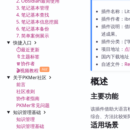
2. Obsidian最简使用
3. 笔记基本管理
插件名称：Litera
4. 笔记基本查找
插件作者：ibrh
5. 笔记基本信息挖掘
插件说明：借
6. 笔记基本备份
述成果。
7. 简单案例展示
插件分类：[‘学习
快捷入口
项目地址：
点
⏱️最近更新
🔖主题标签
国内下载地址
🧣协作者
自述文件：
R
Hot
🎬视频教程
关于PKMer社区
概述
前言
社区准则
主要功能
协作者指南
PKMer常见问题
该插件借助大语言
知识管理基础
综合、方法比较矩
知识管理
适用场景
知识管理基础