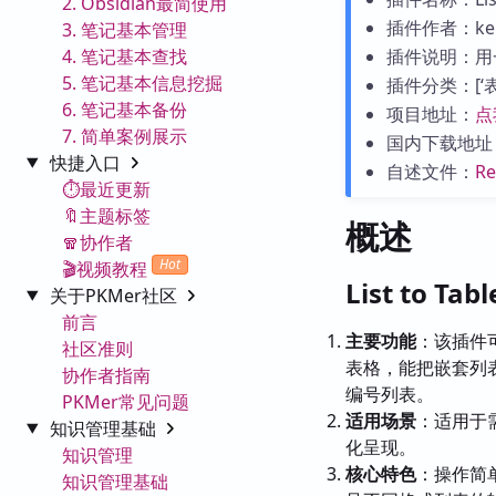
2. Obsidian最简使用
插件作者：ke
3. 笔记基本管理
4. 笔记基本查找
插件说明：用
5. 笔记基本信息挖掘
插件分类：[‘表格’
6. 笔记基本备份
项目地址：
点
7. 简单案例展示
国内下载地址
快捷入口
自述文件：
R
⏱️最近更新
🔖主题标签
概述
🧣协作者
Hot
🎬视频教程
List to T
关于PKMer社区
前言
主要功能
：该插件
社区准则
表格，能把嵌套列
协作者指南
编号列表。
PKMer常见问题
适用场景
：适用于
知识管理基础
化呈现。
知识管理
核心特色
：操作简
知识管理基础