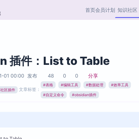
首页
会员计划
知识社区
部
快捷入口
插件与市场
效率产品
社区首页
Obsidian 插件
最近更新
插件市场与国内加速下
Ma
主题标签
载
Ob
an 插件：List to Table
协作者
视频教程
PKMer Market
Th
1-01 00:00
发布
48
0
0
分享
加速访问 Obsidian 官方
PK
Top5
热门链接
市场
插
#
表格
#
编辑工具
#
数据处理
#
效率工具
文章标签：
ian社区插件
Zotero 专题
#
自定义命令
#
obsidian插件
Zotero 插件
挂
Obsidian 专题
Zotero 插件资源与加速
各
Obsidian 核心插
服务
面
Obsidian 社区插
知识管理
ZK
Zet
to Table