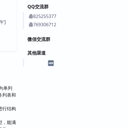
QQ交流群
825255377
件’]
769306712
微信交流群
其他渠道
为单列
务列表和
进行结构
型，能满