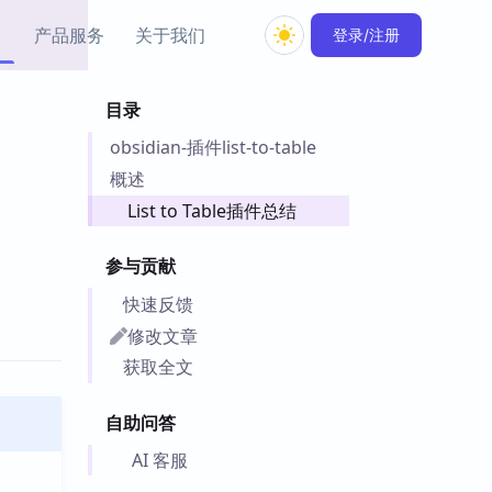
产品服务
关于我们
登录/注册
目录
教程资源
obsidian-插件list-to-table
Simple MindMap
Obsidian 教程
New
rkdown 一键成图的
基础用法、插件与外观
概述
sidian 思维导图插件
片段
List to Table插件总结
ino
Obsidian 主题
参与贡献
Mer 出品的闪念笔记
主题下载与外观美化
件
快速反馈
Zotero 教程
修改文章
件集市
Zotero 使用与插件教程
获取全文
类挂件，丰富笔记页
件
自助问答
件
 卡实例库
AI 客服
telkasten 实践示例