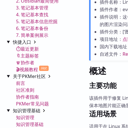
2. Obsidian最简使用
插件名称：Linux
3. 笔记基本管理
插件作者：evge
4. 笔记基本查找
插件说明：这个
5. 笔记基本信息挖掘
的图片渲染问题
6. 笔记基本备份
插件分类：[‘图片与
7. 简单案例展示
项目地址：
点
快捷入口
国内下载地址
⏱️最近更新
自述文件：
R
🔖主题标签
🧣协作者
概述
Hot
🎬视频教程
关于PKMer社区
前言
主要功能
社区准则
协作者指南
该插件用于修复 Lin
PKMer常见问题
保本地图片能正确
知识管理基础
适用场景
知识管理
知识管理基础
适用于在 Linux 系统