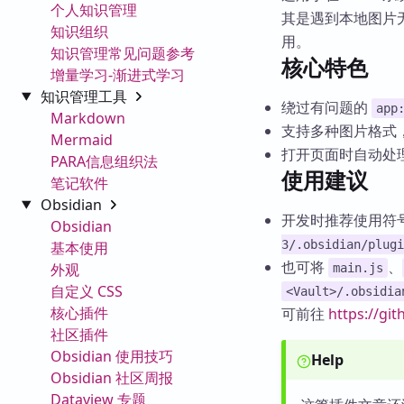
个人知识管理
其是遇到本地图片无法
知识组织
用。
知识管理常见问题参考
核心特色
增量学习-渐进式学习
知识管理工具
绕过有问题的
app
Markdown
支持多种图片格式，包括
Mermaid
打开页面时自动处
PARA信息组织法
使用建议
笔记软件
Obsidian
开发时推荐使用符
Obsidian
3/.obsidian/plugi
基本使用
也可将
、
外观
main.js
自定义 CSS
<Vault>/.obsidia
核心插件
可前往
https://gi
社区插件
Obsidian 使用技巧
Help
Obsidian 社区周报
Dataview 专题