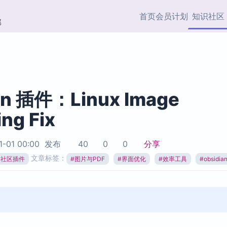
首页
会员计划
知识社区
部
快捷入口
插件与市场
效率产品
社区首页
Obsidian 插件
最近更新
插件市场与国内加速下
Ma
主题标签
载
Ob
an 插件：Linux Image
协作者
ng Fix
视频教程
PKMer Market
Th
加速访问 Obsidian 官方
PK
Top5
热门链接
市场
插
1-01 00:00
发布
40
0
0
分享
Zotero 专题
文章标签：
ian社区插件
#
图片与PDF
#
界面优化
#
效率工具
#
obsidi
Zotero 插件
挂
Obsidian 专题
Zotero 插件资源与加速
各
Obsidian 核心插
服务
面
Obsidian 社区插
知识管理
ZK
Zet