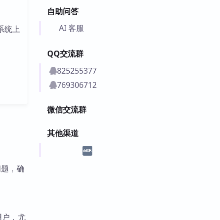
自助问答
AI 客服
系统上
QQ交流群
825255377
769306712
微信交流群
其他渠道
染问题，确
的用户，尤