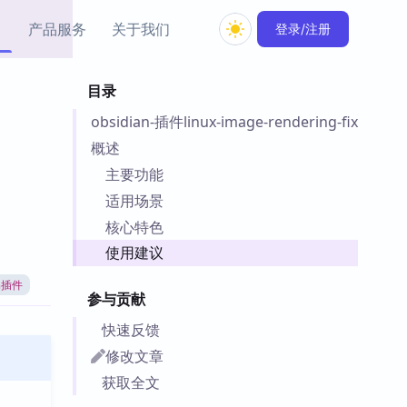
产品服务
关于我们
登录/注册
目录
教程资源
obsidian-插件linux-image-rendering-fix
Simple MindMap
Obsidian 教程
New
rkdown 一键成图的
基础用法、插件与外观
概述
sidian 思维导图插件
片段
主要功能
适用场景
ino
Obsidian 主题
核心特色
Mer 出品的闪念笔记
主题下载与外观美化
件
使用建议
Zotero 教程
an插件
件集市
Zotero 使用与插件教程
参与贡献
类挂件，丰富笔记页
件
快速反馈
件
修改文章
 卡实例库
获取全文
telkasten 实践示例