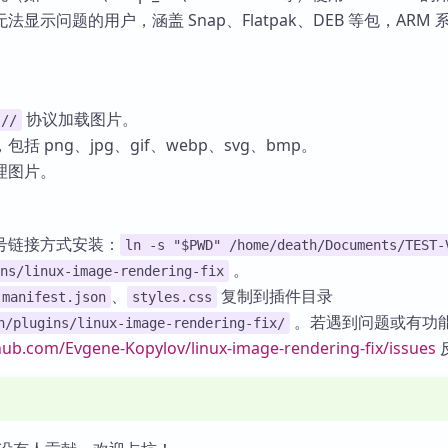
显示问题的用户，涵盖 Snap、Flatpak、DEB 等包，ARM 
协议加载图片。
://
 png、jpg、gif、webp、svg、bmp。
理图片。
号链接方式安装：
ln -s "$PWD" /home/death/Documents/TEST-
。
ns/linux-image-rendering-fix
、
复制到插件目录
manifest.json
styles.css
。若遇到问题或有功
n/plugins/linux-image-rendering-fix/
thub.com/Evgene-Kopylov/linux-image-rendering-fix/issues