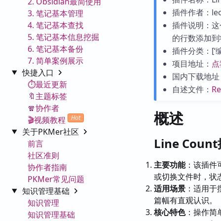
2. Obsidian最简使用
插件作者：leol
3. 笔记基本管理
4. 笔记基本查找
插件说明：这
5. 笔记基本信息挖掘
的行数添加到
6. 笔记基本备份
插件分类：[‘编辑
7. 简单案例展示
项目地址：
点
快捷入口
国内下载地址
⏱️最近更新
自述文件：
R
🔖主题标签
🧣协作者
概述
Hot
🎬视频教程
关于PKMer社区
Line Cou
前言
社区准则
主要功能
：该插件可
协作者指南
或切换文件时，状
PKMer常见问题
适用场景
：适用于
知识管理基础
篇幅有直观认识。
知识管理
核心特色
：操作简
知识管理基础