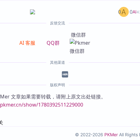
0
0
AI
4
反馈交流
微信群
AI 客服
QQ群
其他渠道
版权声明
KMer 文章如果需要转载，请附上原文出处链接。
//pkmer.cn/show/1780392511229000
关
© 2022-2026
PKMer
All Right