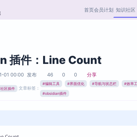
首页
会员计划
知识社区
部
快捷入口
插件与市场
效率产品
社区首页
Obsidian 插件
最近更新
插件市场与国内加速下
Ma
主题标签
载
Ob
an 插件：Line Count
协作者
视频教程
PKMer Market
Th
1-01 00:00
发布
46
0
0
分享
加速访问 Obsidian 官方
PK
Top5
热门链接
市场
插
#
编辑工具
#
界面优化
#
导航与状态栏
#
效率
文章标签：
ian社区插件
Zotero 专题
#
obsidian插件
Zotero 插件
挂
Obsidian 专题
Zotero 插件资源与加速
各
Obsidian 核心插
服务
面
Obsidian 社区插
知识管理
ZK
Zet
 Count