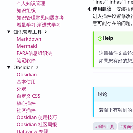
“lines”“linhas”“l
个人知识管理
使用建议
：安装插
知识组织
进入插件设置修改行
知识管理常见问题参考
意可能存在的问题
增量学习-渐进式学习
知识管理工具
Help
Markdown
Mermaid
这篇插件文章还
PARA信息组织法
笔记软件
如果您有好的想
Obsidian
Obsidian
基本使用
外观
讨论
自定义 CSS
核心插件
若阁下有独到的
社区插件
Obsidian 使用技巧
Obsidian 社区周报
#
编辑工具
#
界面
Dataview 专题