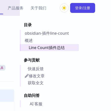
产品服务
关于我们
登录/注册
目录
教程资源
obsidian-插件line-count
Simple MindMap
Obsidian 教程
New
rkdown 一键成图的
基础用法、插件与外观
概述
sidian 思维导图插件
片段
Line Count插件总结
ino
Obsidian 主题
参与贡献
Mer 出品的闪念笔记
主题下载与外观美化
件
快速反馈
工具
Zotero 教程
修改文章
件集市
Zotero 使用与插件教程
获取全文
类挂件，丰富笔记页
件
自助问答
件
 卡实例库
AI 客服
telkasten 实践示例