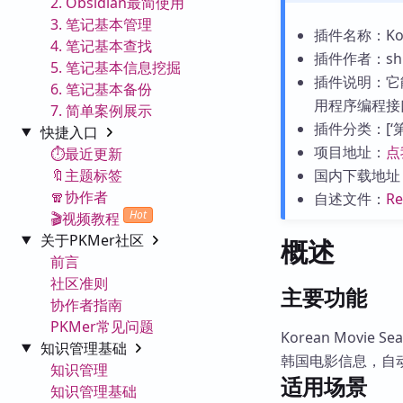
2. Obsidian最简使用
3. 笔记基本管理
插件名称：Kore
4. 笔记基本查找
插件作者：shin
5. 笔记基本信息挖掘
插件说明：它
6. 笔记基本备份
用程序编程接
7. 简单案例展示
插件分类：[‘第三
快捷入口
项目地址：
点
⏱️最近更新
🔖主题标签
国内下载地址
🧣协作者
自述文件：
R
Hot
🎬视频教程
关于PKMer社区
概述
前言
社区准则
主要功能
协作者指南
PKMer常见问题
Korean Movie
知识管理基础
韩国电影信息，自动填
知识管理
适用场景
知识管理基础