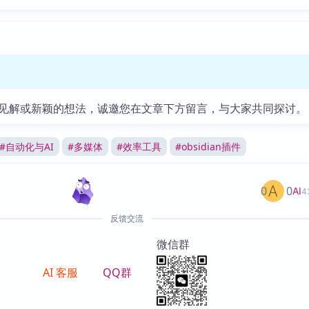
见解或新颖的想法，诚邀您在文章下方留言，与大家共同探讨。
#
自动化与AI
#
多媒体
#
效率工具
#
obsidian插件
0
0
AI
4
反馈交流
微信群
AI 客服
QQ群