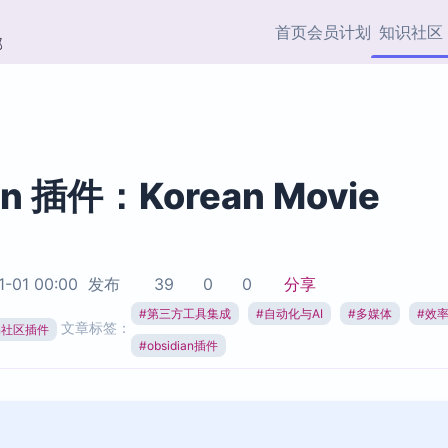
首页
会员计划
知识社区
部
快捷入口
插件与市场
效率产品
社区首页
Obsidian 插件
最近更新
插件市场与国内加速下
Ma
主题标签
载
Ob
an 插件：Korean Movie
协作者
视频教程
PKMer Market
Th
加速访问 Obsidian 官方
PK
Top5
热门链接
市场
插
1-01 00:00
发布
39
0
0
分享
Zotero 专题
#
第三方工具集成
#
自动化与AI
#
多媒体
#
效
Zotero 插件
挂
文章标签：
Obsidian 专题
ian社区插件
Zotero 插件资源与加速
各
#
obsidian插件
Obsidian 核心插
服务
面
Obsidian 社区插
知识管理
ZK
Zet