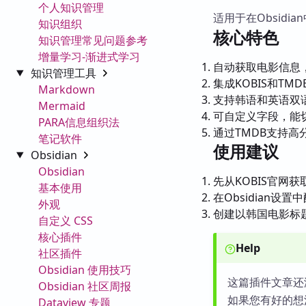
个人知识管理
适用于在Obsid
知识组织
核心特色
知识管理常见问题参考
增量学习-渐进式学习
自动获取电影信息
知识管理工具
集成KOBIS和TM
Markdown
支持韩语和英语双
Mermaid
可自定义字段，能
PARA信息组织法
通过TMDB支持高
笔记软件
使用建议
Obsidian
Obsidian
先从KOBIS官网获
基本使用
在Obsidian设
外观
创建以韩国电影标题
自定义 CSS
核心插件
Help
社区插件
Obsidian 使用技巧
这篇插件文章还
Obsidian 社区周报
如果您有好的想
Dataview 专题