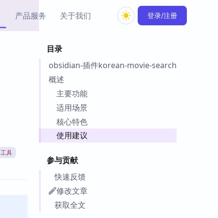
产品服务
关于我们
登录/注册
目录
教程资源
obsidian-插件korean-movie-search
Simple MindMap
Obsidian 教程
New
rkdown 一键成图的
基础用法、插件与外观
概述
sidian 思维导图插件
片段
主要功能
适用场景
ino
Obsidian 主题
核心特色
Mer 出品的闪念笔记
主题下载与外观美化
件
使用建议
Zotero 教程
率工具
件集市
Zotero 使用与插件教程
参与贡献
类挂件，丰富笔记页
件
快速反馈
件
修改文章
 卡实例库
获取全文
telkasten 实践示例