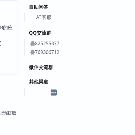
自助问答
AI 客服
B的应
QQ交流群
]
825255377
769306712
微信交流群
其他渠道
I自动获取