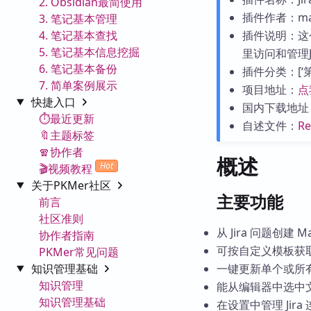
2. Obsidian最简使用
插件作者：mak
3. 笔记基本管理
4. 笔记基本查找
插件说明：这
5. 笔记基本信息挖掘
里访问和管理J
6. 笔记基本备份
插件分类：[‘第三
7. 简单案例展示
项目地址：
点
快捷入口
国内下载地址
⏱️最近更新
自述文件：
R
🔖主题标签
🧣协作者
概述
Hot
🎬视频教程
关于PKMer社区
主要功能
前言
社区准则
从 Jira 问题创建
协作者指南
可按自定义模板获取 
PKMer常见问题
知识管理基础
一键更新单个或所
知识管理
能从编辑器中选中
知识管理基础
在设置中管理 Jir