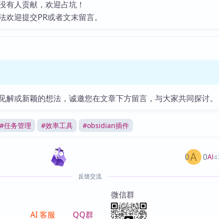
没有人贡献，欢迎占坑！
法欢迎提交PR或者文末留言。
见解或新颖的想法，诚邀您在文章下方留言，与大家共同探讨。
#
任务管理
#
效率工具
#
obsidian插件
0
0
AI
4
反馈交流
微信群
AI 客服
QQ群