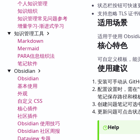
个人知识管理
状态栏按钮可快速
知识组织
支持忽略 TLS 证
知识管理常见问题参考
适用场景
增量学习-渐进式学习
知识管理工具
适用于使用 Obsid
Markdown
核心特色
Mermaid
PARA信息组织法
可自定义模板，能灵
笔记软件
使用建议
Obsidian
Obsidian
安装可手动从 Git
基本使用
配置设置时，需在“设置
外观
笔记保存路径和模
自定义 CSS
创建问题笔记可选
核心插件
更新问题可点击状
社区插件
Obsidian 使用技巧
Help
Obsidian 社区周报
Dataview 专题