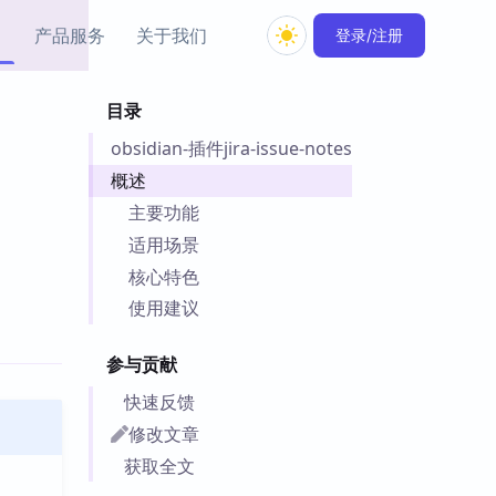
产品服务
关于我们
登录/注册
目录
教程资源
obsidian-插件jira-issue-notes
Simple MindMap
Obsidian 教程
New
rkdown 一键成图的
基础用法、插件与外观
概述
sidian 思维导图插件
片段
主要功能
适用场景
ino
Obsidian 主题
核心特色
Mer 出品的闪念笔记
主题下载与外观美化
件
使用建议
Zotero 教程
件集市
Zotero 使用与插件教程
参与贡献
类挂件，丰富笔记页
件
快速反馈
件
修改文章
 卡实例库
获取全文
telkasten 实践示例