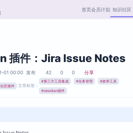
首页
会员计划
知识社区
部
快捷入口
插件与市场
效率产品
社区首页
Obsidian 插件
最近更新
插件市场与国内加速下
Ma
主题标签
载
Ob
an 插件：Jira Issue Notes
协作者
视频教程
PKMer Market
Th
1-01 00:00
发布
42
0
0
分享
加速访问 Obsidian 官方
PK
Top5
热门链接
市场
插
#
第三方工具集成
#
任务管理
#
效率工具
文章标签：
ian社区插件
Zotero 专题
#
obsidian插件
Zotero 插件
挂
Obsidian 专题
Zotero 插件资源与加速
各
Obsidian 核心插
服务
面
Obsidian 社区插
知识管理
ZK
Zet
Issue Notes