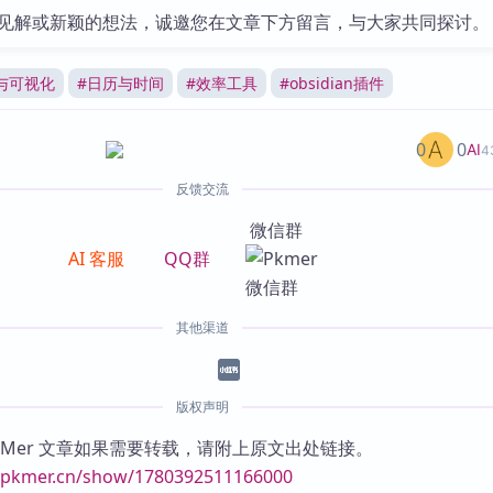
见解或新颖的想法，诚邀您在文章下方留言，与大家共同探讨。
与可视化
#
日历与时间
#
效率工具
#
obsidian插件
0
0
AI
4
反馈交流
微信群
AI 客服
QQ群
其他渠道
版权声明
KMer 文章如果需要转载，请附上原文出处链接。
//pkmer.cn/show/1780392511166000