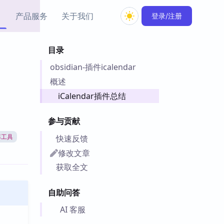
产品服务
关于我们
登录/注册
目录
教程资源
obsidian-插件icalendar
Simple MindMap
Obsidian 教程
New
rkdown 一键成图的
基础用法、插件与外观
概述
sidian 思维导图插件
片段
iCalendar插件总结
ino
Obsidian 主题
参与贡献
Mer 出品的闪念笔记
主题下载与外观美化
件
快速反馈
率工具
Zotero 教程
修改文章
件集市
Zotero 使用与插件教程
获取全文
类挂件，丰富笔记页
件
自助问答
件
 卡实例库
AI 客服
telkasten 实践示例