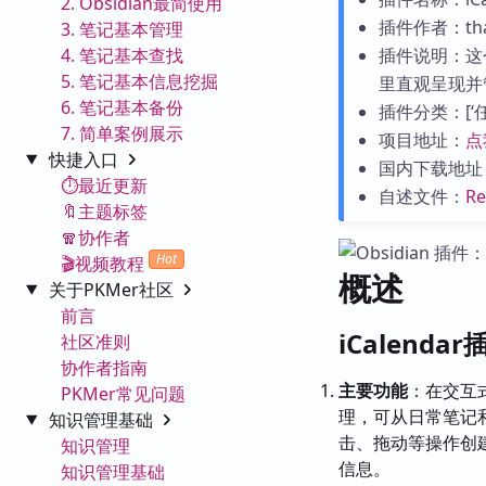
2. Obsidian最简使用
插件作者：that
3. 笔记基本管理
4. 笔记基本查找
插件说明：这
5. 笔记基本信息挖掘
里直观呈现并
6. 笔记基本备份
插件分类：[‘任务
7. 简单案例展示
项目地址：
点
快捷入口
国内下载地址
⏱️最近更新
自述文件：
R
🔖主题标签
🧣协作者
Hot
🎬视频教程
概述
关于PKMer社区
前言
iCalenda
社区准则
协作者指南
主要功能
：在交互
PKMer常见问题
理，可从日常笔记
知识管理基础
击、拖动等操作创
知识管理
信息。
知识管理基础