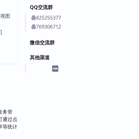
QQ交流群
历视图
825255377
769306712
]
微信交流群
其他渠道
任务管
可通过点
率等统计