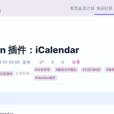
首页
会员计划
知识社区
部
快捷入口
插件与市场
效率产品
社区首页
Obsidian 插件
最近更新
插件市场与国内加速下
Ma
主题标签
载
Ob
an 插件：iCalendar
协作者
视频教程
PKMer Market
Th
1-01 00:00
发布
37
0
0
分享
加速访问 Obsidian 官方
PK
Top5
热门链接
市场
插
#
任务管理
#
图表与可视化
#
日历与时间
#
效
文章标签：
ian社区插件
Zotero 专题
#
obsidian插件
Zotero 插件
挂
Obsidian 专题
Zotero 插件资源与加速
各
Obsidian 核心插
服务
面
Obsidian 社区插
知识管理
ZK
Zet
endar