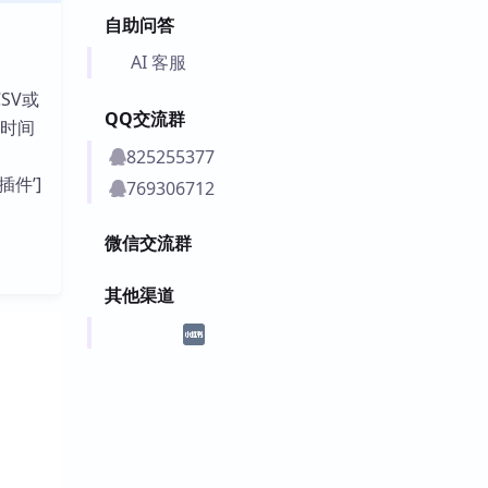
自助问答
AI 客服
SV或
QQ交流群
和时间
825255377
插件’]
769306712
微信交流群
其他渠道