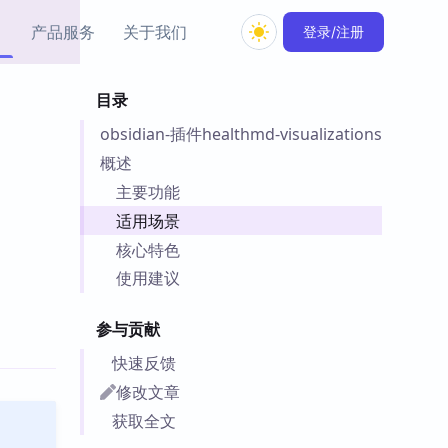
产品服务
关于我们
登录/注册
目录
教程资源
obsidian-插件healthmd-visualizations
Simple MindMap
Obsidian 教程
New
rkdown 一键成图的
基础用法、插件与外观
概述
sidian 思维导图插件
片段
主要功能
适用场景
ino
Obsidian 主题
核心特色
Mer 出品的闪念笔记
主题下载与外观美化
件
使用建议
Zotero 教程
件集市
Zotero 使用与插件教程
参与贡献
类挂件，丰富笔记页
件
快速反馈
件
修改文章
 卡实例库
获取全文
telkasten 实践示例