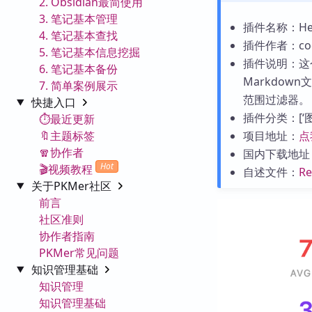
2. Obsidian最简使用
3. 笔记基本管理
插件名称：Healt
4. 笔记基本查找
插件作者：cod
5. 笔记基本信息挖掘
插件说明：这个
6. 笔记基本备份
Markdo
7. 简单案例展示
范围过滤器。
快捷入口
插件分类：[‘图表
⏱️最近更新
🔖主题标签
项目地址：
点
🧣协作者
国内下载地址
Hot
🎬视频教程
自述文件：
R
关于PKMer社区
前言
社区准则
协作者指南
PKMer常见问题
知识管理基础
知识管理
知识管理基础