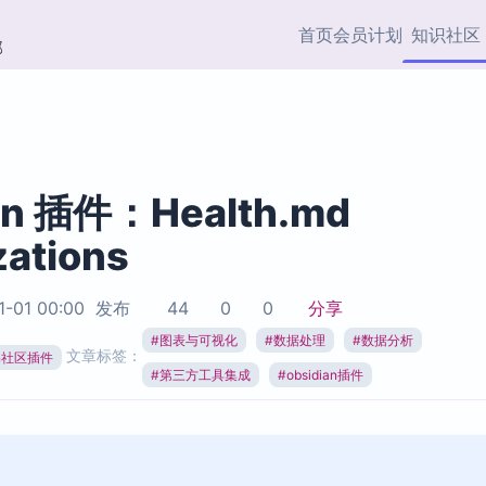
首页
会员计划
知识社区
部
快捷入口
插件与市场
效率产品
社区首页
Obsidian 插件
最近更新
插件市场与国内加速下
Ma
主题标签
载
Ob
an 插件：Health.md
协作者
zations
视频教程
PKMer Market
Th
加速访问 Obsidian 官方
PK
Top5
热门链接
市场
插
1-01 00:00
发布
44
0
0
分享
Zotero 专题
#
图表与可视化
#
数据处理
#
数据分析
Zotero 插件
挂
文章标签：
Obsidian 专题
ian社区插件
Zotero 插件资源与加速
各
#
第三方工具集成
#
obsidian插件
Obsidian 核心插
服务
面
Obsidian 社区插
知识管理
ZK
Zet