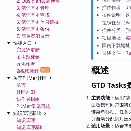
2. Obsidian最简使用
插件作者：unpr
3. 笔记基本管理
4. 笔记基本查找
插件说明：这
5. 笔记基本信息挖掘
组织任务（今
6. 笔记基本备份
插件分类：[‘任务
7. 简单案例展示
项目地址：
点
快捷入口
国内下载地址
⏱️最近更新
自述文件：
R
🔖主题标签
🧣协作者
概述
Hot
🎬视频教程
关于PKMer社区
GTD Task
前言
社区准则
主要功能
：运用“搞定
协作者指南
面板按时间范围将
PKMer常见问题
键菜单移动、任务完
知识管理基础
并自动分配到对应
知识管理
适用场景
：适合需
知识管理基础