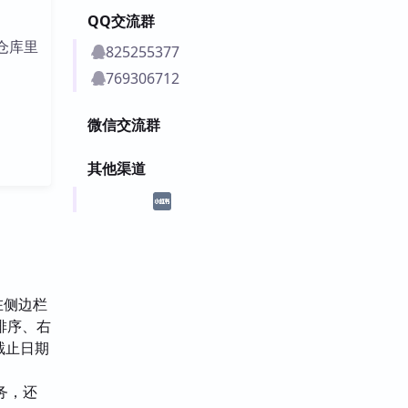
QQ交流群
仓库里
825255377
769306712
微信交流群
其他渠道
。在侧边栏
排序、右
截止日期
务，还