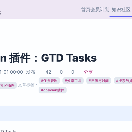
首页
会员计划
知识社区
部
快捷入口
插件与市场
效率产品
社区首页
Obsidian 插件
最近更新
插件市场与国内加速下
Ma
主题标签
载
Ob
an 插件：GTD Tasks
协作者
视频教程
PKMer Market
Th
1-01 00:00
发布
42
0
0
分享
加速访问 Obsidian 官方
PK
Top5
热门链接
市场
插
#
任务管理
#
效率工具
#
日历与时间
#
搜索与
文章标签：
ian社区插件
Zotero 专题
#
obsidian插件
Zotero 插件
挂
Obsidian 专题
Zotero 插件资源与加速
各
Obsidian 核心插
服务
面
Obsidian 社区插
知识管理
ZK
Zet
 Tasks