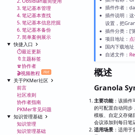
2. Obsidian最简使用
插件作者：dan
3. 笔记基本管理
4. 笔记基本查找
插件说明：这
5. 笔记基本信息挖掘
设置，把Gra
6. 笔记基本备份
插件分类：[‘第三
7. 简单案例展示
项目地址：
点
快捷入口
国内下载地址
⏱️最近更新
自述文件：
R
🔖主题标签
🧣协作者
概述
Hot
🎬视频教程
关于PKMer社区
Granola S
前言
社区准则
主要功能
：该插件可
协作者指南
的可配置自动同步
PKMer常见问题
模板、自定义存储
知识管理基础
会议添加到每日笔记中
知识管理
适用场景
：适用于需
知识管理基础