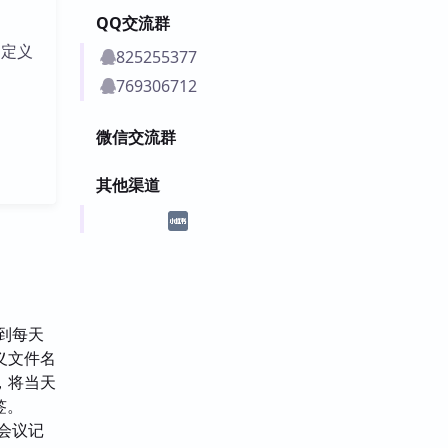
QQ交流群
自定义
825255377
769306712
微信交流群
其他渠道
钟到每天
义文件名
，将当天
签。
理会议记