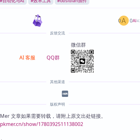
#
自动化与AI
#
效率工具
#
obsidian插件
0
0
AI
4
反馈交流
微信群
AI 客服
QQ群
其他渠道
版权声明
KMer 文章如果需要转载，请附上原文出处链接。
//pkmer.cn/show/1780392511138002