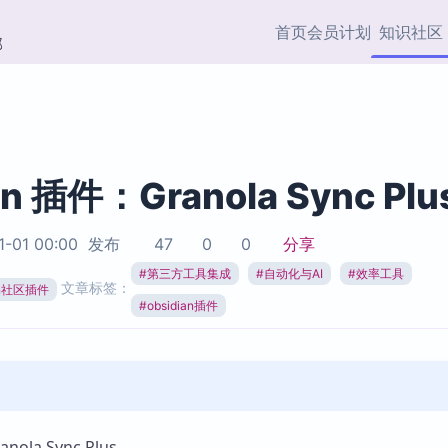
首页
会员计划
知识社区
部
快捷入口
插件与市场
效率产品
社区首页
Obsidian 插件
最近更新
插件市场与国内加速下
Ma
主题标签
载
Ob
an 插件：Granola Sync Plu
协作者
视频教程
PKMer Market
Th
1-01 00:00
发布
47
0
0
分享
加速访问 Obsidian 官方
PK
Top5
热门链接
市场
插
#
第三方工具集成
#
自动化与AI
#
效率工具
文章标签：
ian社区插件
Zotero 专题
#
obsidian插件
Zotero 插件
挂
Obsidian 专题
Zotero 插件资源与加速
各
Obsidian 核心插
服务
面
Obsidian 社区插
知识管理
ZK
Zet
la Sync Plus