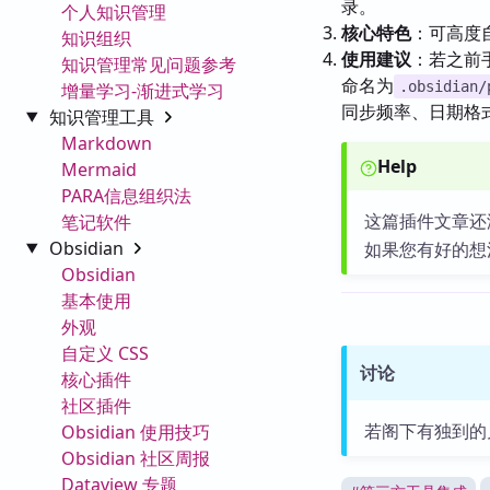
录。
个人知识管理
核心特色
：可高度
知识组织
使用建议
：若之前
知识管理常见问题参考
命名为
.obsidian/
增量学习-渐进式学习
同步频率、日期格
知识管理工具
Markdown
Help
Mermaid
PARA信息组织法
这篇插件文章还
笔记软件
Obsidian
如果您有好的想
Obsidian
基本使用
外观
自定义 CSS
讨论
核心插件
社区插件
若阁下有独到的
Obsidian 使用技巧
Obsidian 社区周报
Dataview 专题