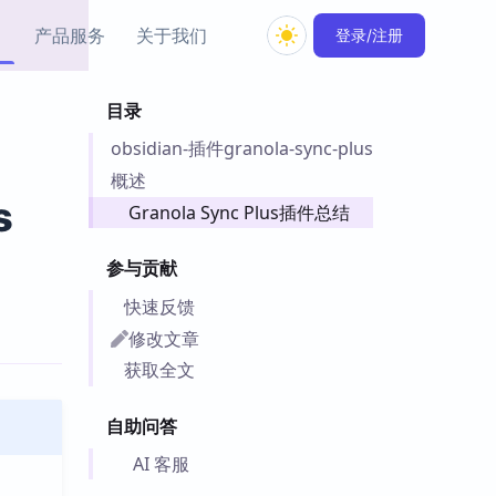
产品服务
关于我们
登录/注册
目录
教程资源
obsidian-插件granola-sync-plus
Simple MindMap
Obsidian 教程
New
rkdown 一键成图的
基础用法、插件与外观
概述
sidian 思维导图插件
片段
s
Granola Sync Plus插件总结
ino
Obsidian 主题
参与贡献
Mer 出品的闪念笔记
主题下载与外观美化
件
快速反馈
Zotero 教程
修改文章
件集市
Zotero 使用与插件教程
获取全文
类挂件，丰富笔记页
件
自助问答
件
 卡实例库
AI 客服
telkasten 实践示例