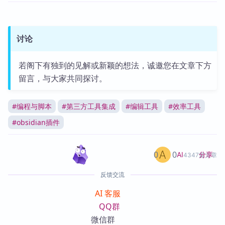
讨论
若阁下有独到的见解或新颖的想法，诚邀您在文章下方
留言，与大家共同探讨。
#
编程与脚本
#
第三方工具集成
#
编辑工具
#
效率工具
#
obsidian插件
0
0
分享
AI
4347篇文章
反馈交流
AI 客服
QQ群
微信群