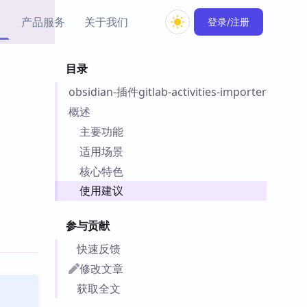
产品服务
关于我们
登录/注册
目录
教程资源
obsidian-插件gitlab-activities-importer
Simple MindMap
Obsidian 教程
New
rkdown 一键成图的
基础用法、插件与外观
概述
sidian 思维导图插件
片段
主要功能
适用场景
ino
Obsidian 主题
核心特色
Mer 出品的闪念笔记
主题下载与外观美化
件
使用建议
Zotero 教程
件集市
Zotero 使用与插件教程
参与贡献
类挂件，丰富笔记页
件
快速反馈
件
修改文章
 卡实例库
获取全文
telkasten 实践示例