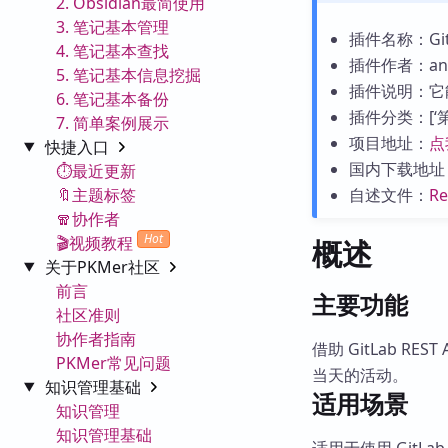
2. Obsidian最简使用
3. 笔记基本管理
插件名称：GitLab
4. 笔记基本查找
插件作者：anin
5. 笔记基本信息挖掘
插件说明：它
6. 笔记基本备份
插件分类：[‘第三
7. 简单案例展示
项目地址：
点
快捷入口
国内下载地址
⏱️最近更新
🔖主题标签
自述文件：
R
🧣协作者
Hot
🎬视频教程
概述
关于PKMer社区
前言
主要功能
社区准则
协作者指南
借助 GitLab R
PKMer常见问题
当天的活动。
知识管理基础
适用场景
知识管理
知识管理基础