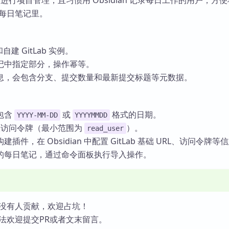
ab 进行项目管理，且习惯用 Obsidian 记录每日工作的用户，方
合到每日笔记里。
 和自建 GitLab 实例。
记中指定部分，操作幂等。
息，会包含分支、提交数量和最新提交标题等元数据。
包含
或
格式的日期。
YYYY-MM-DD
YYYYMMDD
 个人访问令牌（最小范围为
）。
read_user
件，在 Obsidian 中配置 GitLab 基础 URL、访问令牌等
的每日笔记，通过命令面板执行导入操作。
没有人贡献，欢迎占坑！
法欢迎提交PR或者文末留言。