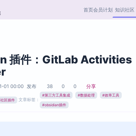
首页
会员计划
知识社区
部
快捷入口
插件与市场
效率产品
社区首页
Obsidian 插件
最近更新
插件市场与国内加速下
Ma
主题标签
载
Ob
an 插件：GitLab Activities
协作者
r
视频教程
PKMer Market
Th
加速访问 Obsidian 官方
PK
Top5
热门链接
市场
插
1-01 00:00
发布
38
0
0
分享
Zotero 专题
#
第三方工具集成
#
数据处理
#
效率工具
Zotero 插件
挂
文章标签：
Obsidian 专题
ian社区插件
Zotero 插件资源与加速
各
#
obsidian插件
Obsidian 核心插
服务
面
Obsidian 社区插
知识管理
ZK
Zet