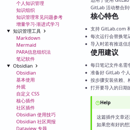
适用于使用 GitL
个人知识管理
GitLab 活动整
知识组织
核心特色
知识管理常见问题参考
增量学习-渐进式学习
支持 GitLab.com
知识管理工具
每次运行会替换笔
Markdown
导入时若有推送信
Mermaid
使用建议
PARA信息组织法
笔记软件
每日笔记文件名需
Obsidian
准备好 GitLab
Obsidian
基本使用
按步骤安装依赖、构建插
外观
打开要导入的日期
自定义 CSS
核心插件
Help
社区插件
Obsidian 使用技巧
这篇插件文章还
Obsidian 社区周报
如果您有好的想
Dataview 专题