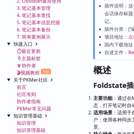
2. Obsidian最简使用
插件说明：这
3. 笔记基本管理
会话保存标题
4. 笔记基本查找
记。
5. 笔记基本信息挖掘
插件分类：[‘编辑
6. 笔记基本备份
7. 简单案例展示
项目地址：
点
快捷入口
国内下载地址
⏱️最近更新
自述文件：
R
🔖主题标签
🧣协作者
概述
Hot
🎬视频教程
关于PKMer社区
Foldstat
前言
社区准则
主要功能
：通过在
协作者指南
态，打开笔记时自
PKMer常见问题
适用场景
：适用于
知识管理基础
户；使用各种同步工具（
知识管理
景。
知识管理基础