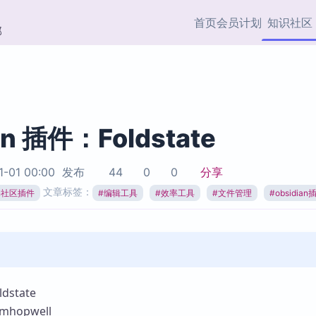
首页
会员计划
知识社区
部
快捷入口
插件与市场
效率产品
社区首页
Obsidian 插件
最近更新
插件市场与国内加速下
Ma
主题标签
载
Ob
an 插件：Foldstate
协作者
视频教程
PKMer Market
Th
1-01 00:00
发布
44
0
0
分享
加速访问 Obsidian 官方
PK
Top5
文章标签：
热门链接
市场
插
ian社区插件
#
编辑工具
#
效率工具
#
文件管理
#
obsidian
Zotero 专题
Zotero 插件
挂
Obsidian 专题
Zotero 插件资源与加速
各
Obsidian 核心插
服务
面
Obsidian 社区插
知识管理
ZK
state
Zet
hopwell