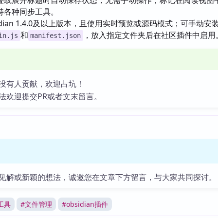
叠或展开标题时自动保存状态，无需手动操作；标记在阅读视图
持各种同步工具。
idian 1.4.0及以上版本，且使用实时预览或源码模式；可手动安
和
，放入指定文件夹后在社区插件中启用
in.js
manifest.json
没有人贡献，欢迎占坑！
法欢迎提交PR或者文末留言。
见解或新颖的想法，诚邀您在文章下方留言，与大家共同探讨。
工具
#
文件管理
#
obsidian插件