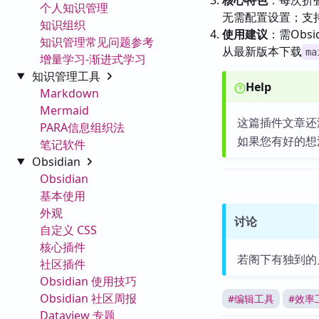
核心特色
：每次折
个人知识管理
无需配置设置；支
知识组织
使用建议
：需Obs
知识管理常见问题参考
从最新版本下载
ma
增量学习-渐进式学习
知识管理工具
Help
Markdown
Mermaid
这篇插件文章还
PARA信息组织法
如果您有好的想
笔记软件
Obsidian
Obsidian
基本使用
外观
讨论
自定义 CSS
核心插件
若阁下有独到的
社区插件
Obsidian 使用技巧
Obsidian 社区周报
#
编辑工具
#
效率
Dataview 专题