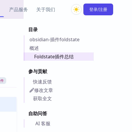
产品服务
关于我们
登录/注册
目录
教程资源
obsidian-插件foldstate
Simple MindMap
Obsidian 教程
New
rkdown 一键成图的
基础用法、插件与外观
概述
sidian 思维导图插件
片段
Foldstate插件总结
ino
Obsidian 主题
参与贡献
Mer 出品的闪念笔记
主题下载与外观美化
件
快速反馈
插件
Zotero 教程
修改文章
件集市
Zotero 使用与插件教程
获取全文
类挂件，丰富笔记页
件
自助问答
件
 卡实例库
AI 客服
telkasten 实践示例