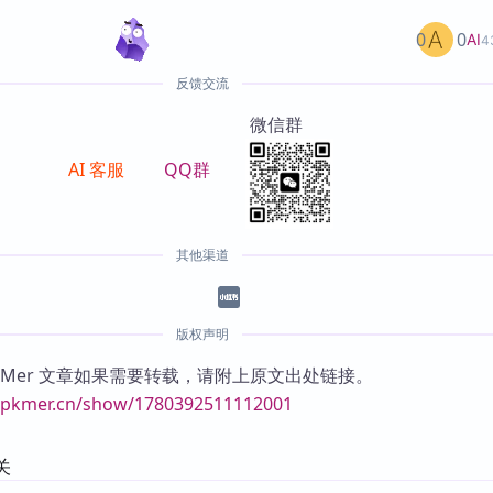
0
0
AI
4
反馈交流
微信群
AI 客服
QQ群
其他渠道
版权声明
KMer 文章如果需要转载，请附上原文出处链接。
//pkmer.cn/show/1780392511112001
关