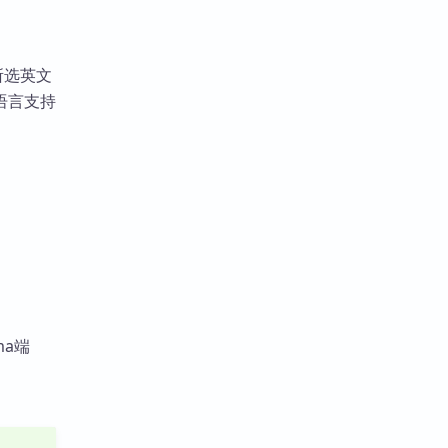
对所选英文
语言支持
ma端