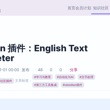
首页
会员计划
知识社区
部
快捷入口
插件与市场
效率产品
社区首页
Obsidian 插件
最近更新
插件市场与国内加速下
Ma
主题标签
载
Ob
an 插件：English Text
协作者
eter
视频教程
PKMer Market
Th
加速访问 Obsidian 官方
PK
Top5
热门链接
市场
插
1-01 00:00
发布
48
0
0
分享
Zotero 专题
#
学习与教育
#
自动化与AI
#
文字处理
Zotero 插件
挂
文章标签：
Obsidian 专题
ian社区插件
Zotero 插件资源与加速
各
#
第三方工具集成
#
obsidian插件
Obsidian 核心插
服务
面
Obsidian 社区插
知识管理
ZK
Zet