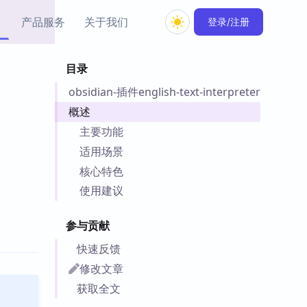
产品服务
关于我们
登录/注册
目录
教程资源
obsidian-插件english-text-interpreter
Simple MindMap
Obsidian 教程
New
rkdown 一键成图的
基础用法、插件与外观
概述
sidian 思维导图插件
片段
主要功能
适用场景
ino
Obsidian 主题
核心特色
Mer 出品的闪念笔记
主题下载与外观美化
件
使用建议
Zotero 教程
件集市
Zotero 使用与插件教程
参与贡献
类挂件，丰富笔记页
件
快速反馈
件
修改文章
 卡实例库
获取全文
telkasten 实践示例