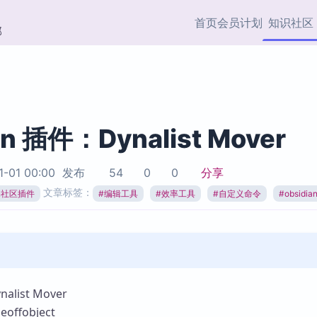
首页
会员计划
知识社区
部
快捷入口
插件与市场
效率产品
社区首页
Obsidian 插件
最近更新
插件市场与国内加速下
Ma
主题标签
载
Ob
an 插件：Dynalist Mover
协作者
视频教程
PKMer Market
Th
1-01 00:00
发布
54
0
0
分享
加速访问 Obsidian 官方
PK
Top5
文章标签：
热门链接
市场
插
ian社区插件
#
编辑工具
#
效率工具
#
自定义命令
#
obsidi
Zotero 专题
Zotero 插件
挂
Obsidian 专题
Zotero 插件资源与加速
各
Obsidian 核心插
服务
面
Obsidian 社区插
知识管理
ZK
list Mover
Zet
ffobject