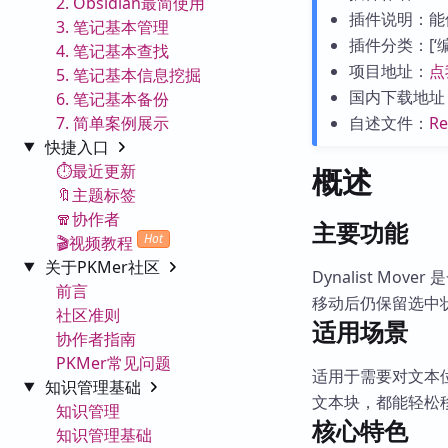
2. Obsidian最简使用
插件说明：能像
3. 笔记基本管理
插件分类：[‘编辑
4. 笔记基本查找
项目地址：
点
5. 笔记基本信息挖掘
国内下载地址
6. 笔记基本备份
7. 简单案例展示
自述文件：
R
快捷入口
⏱️最近更新
概述
🔖主题标签
🧣协作者
主要功能
Hot
🎬视频教程
关于PKMer社区
Dynalist Mo
前言
移动后仍保留选中
社区准则
适用场景
协作者指南
PKMer常见问题
适用于需要对文本位
知识管理基础
文本块，都能轻松
知识管理
核心特色
知识管理基础