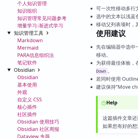
个人知识管理
可一次性移动多行
知识组织
选中的文本以浅蓝
知识管理常见问题参考
移动父列表项时，其
增量学习-渐进式学习
使用建议
知识管理工具
Markdown
先在编辑器中选中一行或
Mermaid
移动。
PARA信息组织法
笔记软件
为获得最佳体验，
Obsidian
。
Down
Obsidian
若同时使用 Outli
基本使用
建议保持“Move chi
外观
自定义 CSS
Help
核心插件
社区插件
这篇插件文章还
Obsidian 使用技巧
如果您有好的想
Obsidian 社区周报
Dataview 专题