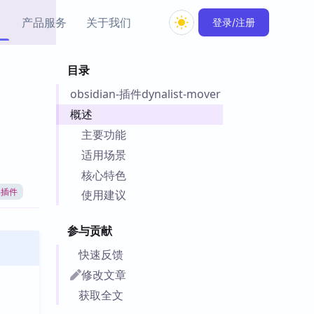
产品服务
关于我们
登录/注册
目录
教程资源
obsidian-插件dynalist-mover
Simple MindMap
Obsidian 教程
New
rkdown 一键成图的
基础用法、插件与外观
概述
sidian 思维导图插件
片段
主要功能
适用场景
ino
Obsidian 主题
核心特色
Mer 出品的闪念笔记
主题下载与外观美化
件
an插件
使用建议
Zotero 教程
件集市
Zotero 使用与插件教程
参与贡献
类挂件，丰富笔记页
件
快速反馈
件
修改文章
 卡实例库
获取全文
telkasten 实践示例