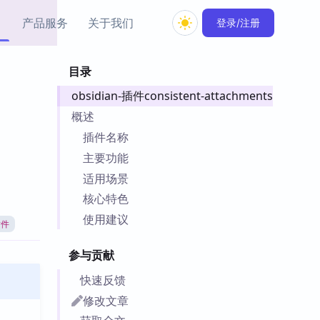
产品服务
关于我们
登录/注册
目录
教程资源
obsidian-插件consistent-attachments
Simple MindMap
Obsidian 教程
New
rkdown 一键成图的
基础用法、插件与外观
概述
sidian 思维导图插件
片段
插件名称
主要功能
ino
Obsidian 主题
适用场景
Mer 出品的闪念笔记
主题下载与外观美化
件
核心特色
Zotero 教程
使用建议
插件
件集市
Zotero 使用与插件教程
类挂件，丰富笔记页
参与贡献
件
件
快速反馈
 卡实例库
修改文章
telkasten 实践示例