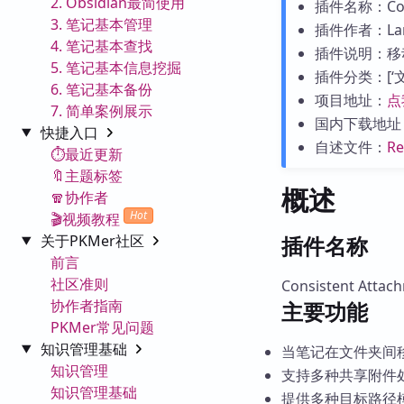
2. Obsidian最简使用
插件名称：Consi
3. 笔记基本管理
插件作者：Lars
4. 笔记基本查找
插件说明：移
5. 笔记基本信息挖掘
插件分类：[‘文件
6. 笔记基本备份
项目地址：
点
7. 简单案例展示
国内下载地址
快捷入口
自述文件：
R
⏱️最近更新
🔖主题标签
概述
🧣协作者
Hot
🎬视频教程
关于PKMer社区
插件名称
前言
社区准则
Consistent Attac
协作者指南
主要功能
PKMer常见问题
知识管理基础
当笔记在文件夹间
知识管理
支持多种共享附件
知识管理基础
提供多种目标路径模