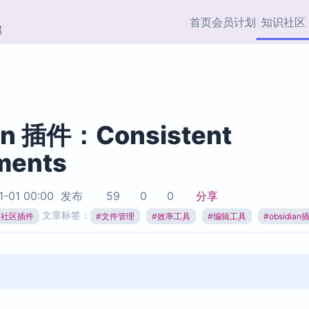
首页
会员计划
知识社区
部
快捷入口
插件与市场
效率产品
社区首页
Obsidian 插件
最近更新
插件市场与国内加速下
Ma
主题标签
载
Ob
an 插件：Consistent
协作者
ments
视频教程
PKMer Market
Th
加速访问 Obsidian 官方
PK
Top5
热门链接
市场
插
1-01 00:00
发布
59
0
0
分享
Zotero 专题
文章标签：
ian社区插件
#
文件管理
#
效率工具
#
编辑工具
#
obsidian
Zotero 插件
挂
Obsidian 专题
Zotero 插件资源与加速
各
Obsidian 核心插
服务
面
Obsidian 社区插
知识管理
ZK
Zet