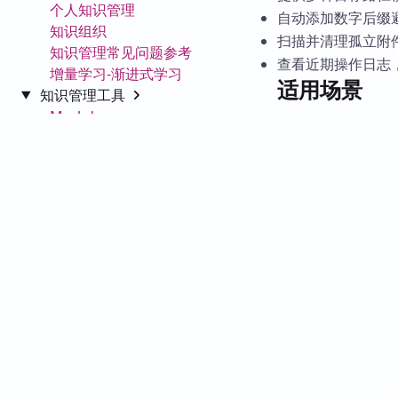
个人知识管理
自动添加数字后缀
知识组织
扫描并清理孤立附
知识管理常见问题参考
查看近期操作日志
增量学习-渐进式学习
适用场景
知识管理工具
Markdown
适用于笔记和附件
Mermaid
核心特色
PARA信息组织法
笔记软件
自动化处理笔记移
Obsidian
使用建议
Obsidian
基本使用
推荐通过社区插件
外观
启用插件设置中的
自定义 CSS
移动笔记后，可查
核心插件
社区插件
Help
Obsidian 使用技巧
Obsidian 社区周报
Dataview 专题
这篇插件文章还