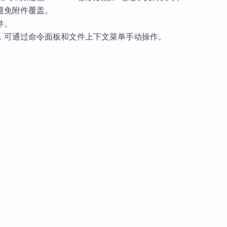
避免附件覆盖。
件。
，可通过命令面板和文件上下文菜单手动操作。
管理较混乱，希望保持附件与笔记位置一致、让知识库更整洁的
动时的附件操作，同时保留对特殊情况的控制，提供多种灵活设
安装。
“自动移动”，选择适合的目标路径模式。
看操作日志确认附件处理情况。
没有人贡献，欢迎占坑！