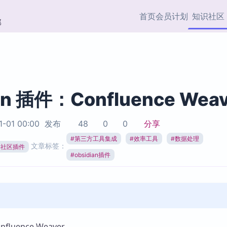
首页
会员计划
知识社区
部
快捷入口
插件与市场
效率产品
社区首页
Obsidian 插件
最近更新
插件市场与国内加速下
Ma
主题标签
载
Ob
an 插件：Confluence Weav
协作者
视频教程
PKMer Market
Th
1-01 00:00
发布
48
0
0
分享
加速访问 Obsidian 官方
PK
Top5
热门链接
市场
插
#
第三方工具集成
#
效率工具
#
数据处理
文章标签：
ian社区插件
Zotero 专题
#
obsidian插件
Zotero 插件
挂
Obsidian 专题
Zotero 插件资源与加速
各
Obsidian 核心插
服务
面
Obsidian 社区插
知识管理
ZK
Zet
luence Weaver