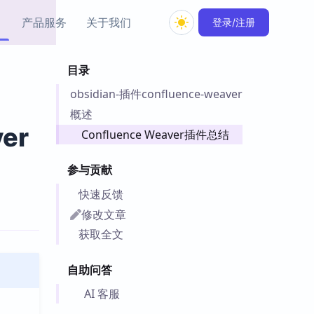
产品服务
关于我们
登录/注册
目录
教程资源
obsidian-插件confluence-weaver
Simple MindMap
Obsidian 教程
New
rkdown 一键成图的
基础用法、插件与外观
概述
sidian 思维导图插件
片段
er
Confluence Weaver插件总结
ino
Obsidian 主题
参与贡献
Mer 出品的闪念笔记
主题下载与外观美化
件
快速反馈
Zotero 教程
修改文章
件集市
Zotero 使用与插件教程
获取全文
类挂件，丰富笔记页
件
自助问答
件
 卡实例库
AI 客服
telkasten 实践示例