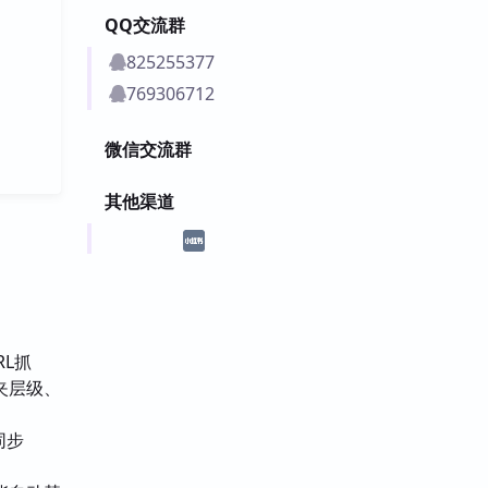
QQ交流群
825255377
769306712
微信交流群
其他渠道
URL抓
夹层级、
同步