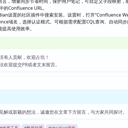
语言，增量同步节省时间，保护用户笔记，可自定义字段映射，
中的Confluence URL。
dian设置的社区插件中搜索安装。设置时，打开“Confluence Wea
luence域名，选择认证模式。可根据需求配置CQL查询、自动同
能提高使用效率。
没有人贡献，欢迎占坑！
法欢迎提交PR或者文末留言。
见解或新颖的想法，诚邀您在文章下方留言，与大家共同探讨。
#
效率工具
#
数据处理
#
obsidian插件