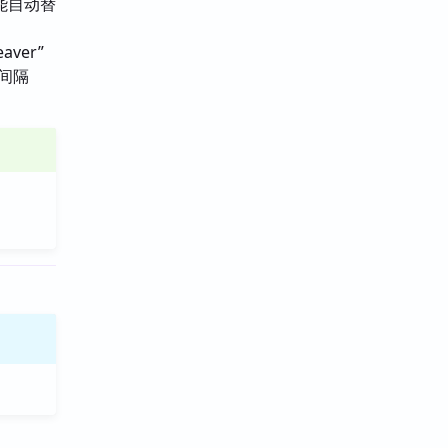
能自动替
ver”
步间隔