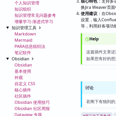
核心特色
：支持多
个人知识管理
换Jira Weaver页面
知识组织
使用建议
：在Obsi
知识管理常见问题参考
设置，输入Conf
增量学习-渐进式学习
等，利用好各项功
知识管理工具
Markdown
Help
Mermaid
PARA信息组织法
这篇插件文章还
笔记软件
如果您有好的想
Obsidian
Obsidian
基本使用
外观
自定义 CSS
讨论
核心插件
社区插件
若阁下有独到的
Obsidian 使用技巧
Obsidian 社区周报
Dataview 专题
#
第三方工具集成