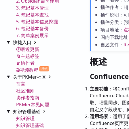
2. Obsidian最简使用
插件作者：HJ
3. 笔记基本管理
4. 笔记基本查找
插件说明：可以
5. 笔记基本信息挖掘
插件分类：[‘第三
6. 笔记基本备份
项目地址：
点
7. 简单案例展示
国内下载地址
快捷入口
自述文件：
R
⏱️最近更新
🔖主题标签
概述
🧣协作者
Hot
🎬视频教程
Confluen
关于PKMer社区
前言
主要功能
：将Conf
社区准则
Confluence Clou
协作者指南
取、增量同步、图
PKMer常见问题
自定义字段映射、Ji
知识管理基础
适用场景
：适用于需要
知识管理
Confluence页
知识管理基础