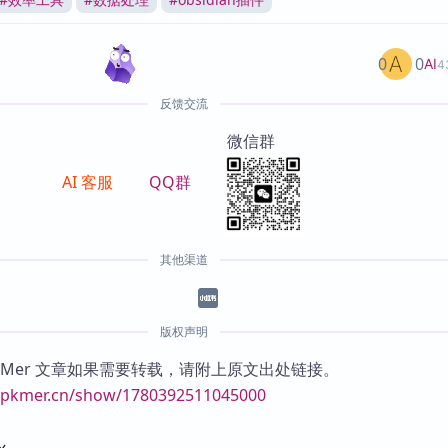
0
0
AI
4
反馈交流
微信群
AI 客服
QQ群
其他渠道
版权声明
KMer 文章如果需要转载，请附上原文出处链接。
//pkmer.cn/show/1780392511045000