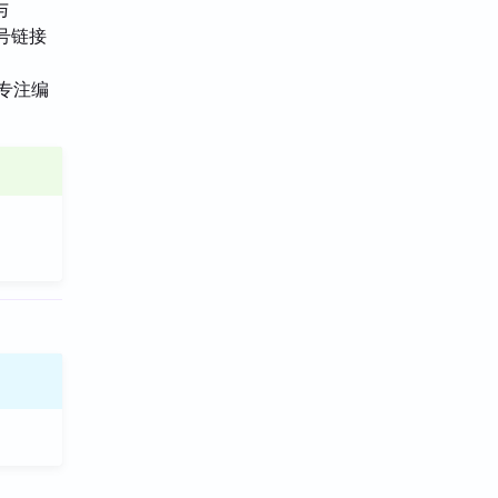
与
号链接
间专注编