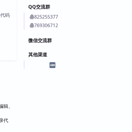
QQ交流群
的代码
825255377
769306712
微信交流群
其他渠道
、编辑、
录代