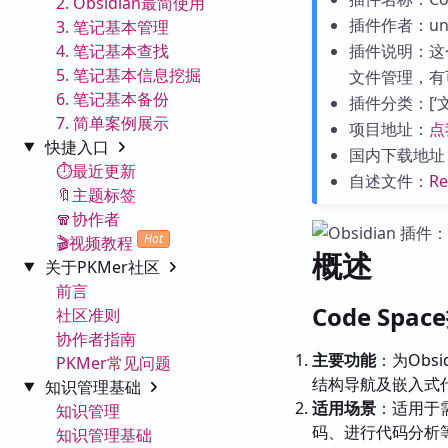
2. Obsidian最简使用
插件作者：unli
3. 笔记基本管理
4. 笔记基本查找
插件说明：这
5. 笔记基本信息挖掘
文件管理，有
6. 笔记基本备份
插件分类：[‘文件
7. 简单案例展示
项目地址：
点
快捷入口
国内下载地址
⏱️最近更新
自述文件：
R
🔖主题标签
🧣协作者
Hot
🎬视频教程
概述
关于PKMer社区
前言
Code Spa
社区准则
协作者指南
主要功能
：为Ob
PKMer常见问题
结构导航及嵌入式
知识管理基础
适用场景
：适用于
知识管理
码、进行代码分析
知识管理基础