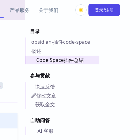
产品服务
关于我们
登录/注册
目录
教程资源
obsidian-插件code-space
Simple MindMap
Obsidian 教程
New
rkdown 一键成图的
基础用法、插件与外观
概述
sidian 思维导图插件
片段
Code Space插件总结
ino
Obsidian 主题
参与贡献
Mer 出品的闪念笔记
主题下载与外观美化
件
快速反馈
具
Zotero 教程
修改文章
件集市
Zotero 使用与插件教程
获取全文
类挂件，丰富笔记页
件
自助问答
件
 卡实例库
AI 客服
telkasten 实践示例