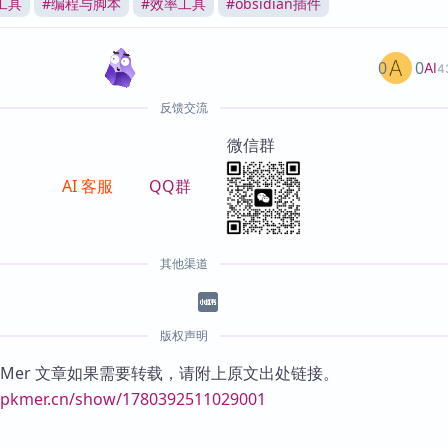
工具
#
编程与脚本
#
效率工具
#
obsidian插件
0
0
AI
4
反馈交流
微信群
AI 客服
QQ群
其他渠道
版权声明
KMer 文章如果需要转载，请附上原文出处链接。
//pkmer.cn/show/1780392511029001