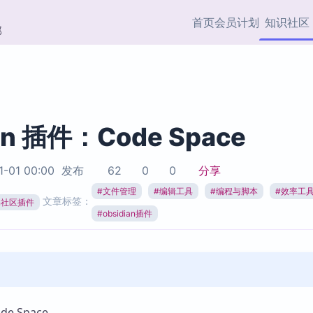
首页
会员计划
知识社区
部
快捷入口
插件与市场
效率产品
社区首页
Obsidian 插件
最近更新
插件市场与国内加速下
Ma
主题标签
载
Ob
an 插件：Code Space
协作者
视频教程
PKMer Market
Th
1-01 00:00
发布
62
0
0
分享
加速访问 Obsidian 官方
PK
Top5
热门链接
市场
插
#
文件管理
#
编辑工具
#
编程与脚本
#
效率工
文章标签：
ian社区插件
Zotero 专题
#
obsidian插件
Zotero 插件
挂
Obsidian 专题
Zotero 插件资源与加速
各
Obsidian 核心插
服务
面
Obsidian 社区插
知识管理
ZK
Zet
e Space