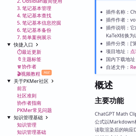
2. Obsidian最简使用
3. 笔记基本管理
插件名称：Chat
4. 笔记基本查找
插件作者：vof
5. 笔记基本信息挖掘
插件说明：它能
6. 笔记基本备份
KaTeX转换为L
7. 简单案例展示
插件分类：[‘第三
快捷入口
项目地址：
点
⏱️最近更新
🔖主题标签
国内下载地址
🧣协作者
自述文件：
R
Hot
🎬视频教程
关于PKMer社区
概述
前言
社区准则
主要功能
协作者指南
PKMer常见问题
ChatGPT Math 
知识管理基础
公式以Markdo
知识管理
读取渲染后的响应D
知识管理基础