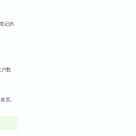
到笔记的
账户数
T标签页。