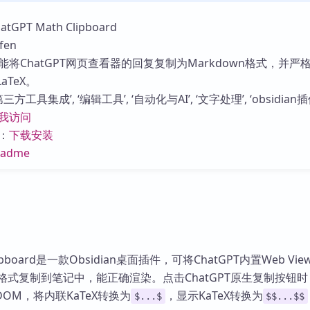
库
GPT Math Clipboard
en
将ChatGPT网页查看器的回复复制为Markdown格式，并严
aTeX。
方工具集成’, ‘编辑工具’, ‘自动化与AI’, ‘文字处理’, ‘obsidian插
我访问
：
下载安装
eadme
Clipboard是一款Obsidian桌面插件，可将ChatGPT内置Web Vie
wn格式复制到笔记中，能正确渲染。点击ChatGPT原生复制按钮
OM，将内联KaTeX转换为
，显示KaTeX转换为
$...$
$$...$$