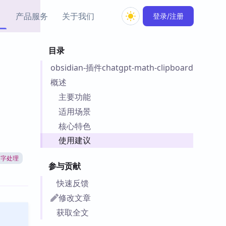
产品服务
关于我们
登录/注册
目录
教程资源
obsidian-插件chatgpt-math-clipboard
Simple MindMap
Obsidian 教程
New
rkdown 一键成图的
基础用法、插件与外观
概述
sidian 思维导图插件
片段
主要功能
适用场景
ino
Obsidian 主题
核心特色
Mer 出品的闪念笔记
主题下载与外观美化
件
使用建议
Zotero 教程
文字处理
件集市
Zotero 使用与插件教程
参与贡献
类挂件，丰富笔记页
件
快速反馈
件
修改文章
 卡实例库
获取全文
telkasten 实践示例