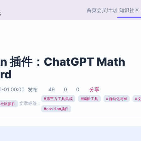
首页
会员计划
知识社区
部
快捷入口
插件与市场
效率产品
社区首页
Obsidian 插件
最近更新
插件市场与国内加速下
Ma
主题标签
载
Ob
an 插件：ChatGPT Math
协作者
rd
视频教程
PKMer Market
Th
加速访问 Obsidian 官方
PK
Top5
热门链接
市场
插
1-01 00:00
发布
49
0
0
分享
Zotero 专题
#
第三方工具集成
#
编辑工具
#
自动化与AI
#
Zotero 插件
挂
文章标签：
Obsidian 专题
ian社区插件
Zotero 插件资源与加速
各
#
obsidian插件
Obsidian 核心插
服务
面
Obsidian 社区插
知识管理
ZK
Zet