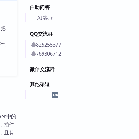
自助问答
AI 客服
格把
QQ交流群
件’]
825255377
769306712
微信交流群
其他渠道
wer中的
时，插件
，且剪