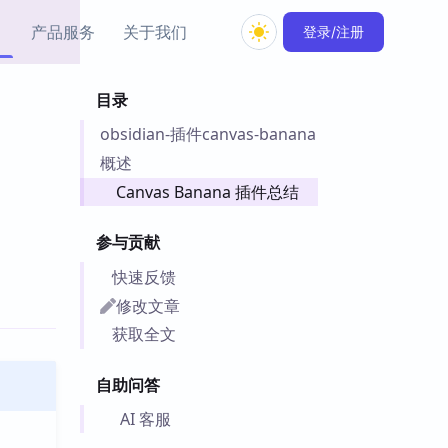
产品服务
关于我们
登录/注册
目录
教程资源
obsidian-插件canvas-banana
Simple MindMap
Obsidian 教程
New
rkdown 一键成图的
基础用法、插件与外观
概述
sidian 思维导图插件
片段
Canvas Banana 插件总结
ino
Obsidian 主题
参与贡献
Mer 出品的闪念笔记
主题下载与外观美化
件
快速反馈
Zotero 教程
修改文章
件集市
Zotero 使用与插件教程
获取全文
类挂件，丰富笔记页
件
自助问答
件
 卡实例库
AI 客服
telkasten 实践示例