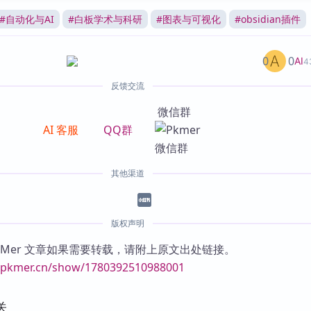
#
自动化与AI
#
白板学术与科研
#
图表与可视化
#
obsidian插件
0
0
AI
4
反馈交流
微信群
AI 客服
QQ群
其他渠道
版权声明
KMer 文章如果需要转载，请附上原文出处链接。
//pkmer.cn/show/1780392510988001
关