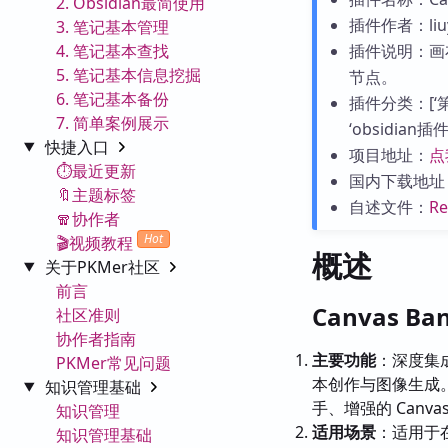
2. Obsidian最简使用
插件作者：liuy
3. 笔记基本管理
4. 笔记基本查找
插件说明：画布
5. 笔记基本信息挖掘
节点。
6. 笔记基本备份
插件分类：[‘第
7. 简单案例展示
‘obsidian插件
快捷入口
项目地址：
点
⏱️最近更新
国内下载地址
🔖主题标签
自述文件：
R
🧣协作者
Hot
🎬视频教程
概述
关于PKMer社区
前言
Canvas B
社区准则
协作者指南
主要功能
：深度集成
PKMer常见问题
本创作与图像生成。包
知识管理基础
手、增强的 Canv
知识管理
适用场景
：适用于在
知识管理基础