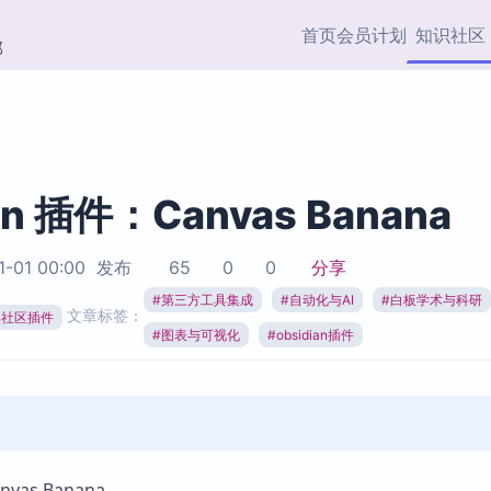
首页
会员计划
知识社区
部
快捷入口
插件与市场
效率产品
社区首页
Obsidian 插件
最近更新
插件市场与国内加速下
Ma
主题标签
载
Ob
an 插件：Canvas Banana
协作者
视频教程
PKMer Market
Th
1-01 00:00
发布
65
0
0
分享
加速访问 Obsidian 官方
PK
Top5
热门链接
市场
插
#
第三方工具集成
#
自动化与AI
#
白板学术与科研
文章标签：
ian社区插件
Zotero 专题
#
图表与可视化
#
obsidian插件
Zotero 插件
挂
Obsidian 专题
Zotero 插件资源与加速
各
Obsidian 核心插
服务
面
Obsidian 社区插
知识管理
ZK
Zet
as Banana