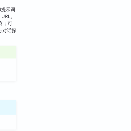
和提示词
URL。
供商；可
行对话探