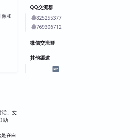
QQ交流群
图像和
825255377
769306712
微信交流群
其他渠道
能对话、文
 助
论是在白