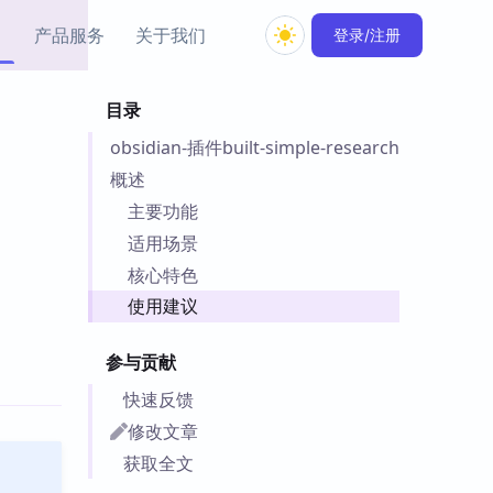
产品服务
关于我们
登录/注册
目录
教程资源
obsidian-插件built-simple-research
Simple MindMap
Obsidian 教程
New
rkdown 一键成图的
基础用法、插件与外观
概述
sidian 思维导图插件
片段
主要功能
适用场景
ino
Obsidian 主题
核心特色
Mer 出品的闪念笔记
主题下载与外观美化
件
使用建议
Zotero 教程
件集市
Zotero 使用与插件教程
参与贡献
类挂件，丰富笔记页
件
快速反馈
件
修改文章
 卡实例库
获取全文
telkasten 实践示例