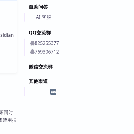
自助问答
AI 客服
QQ交流群
idian
825255377
769306712
微信交流群
其他渠道
多源同时
或禁用搜