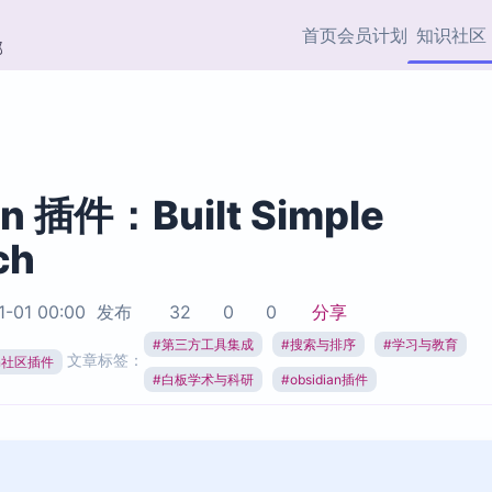
首页
会员计划
知识社区
部
快捷入口
插件与市场
效率产品
社区首页
Obsidian 插件
最近更新
插件市场与国内加速下
Ma
主题标签
载
Ob
an 插件：Built Simple
协作者
ch
视频教程
PKMer Market
Th
加速访问 Obsidian 官方
PK
Top5
热门链接
市场
插
1-01 00:00
发布
32
0
0
分享
Zotero 专题
#
第三方工具集成
#
搜索与排序
#
学习与教育
Zotero 插件
挂
文章标签：
Obsidian 专题
ian社区插件
Zotero 插件资源与加速
各
#
白板学术与科研
#
obsidian插件
Obsidian 核心插
服务
面
Obsidian 社区插
知识管理
ZK
Zet