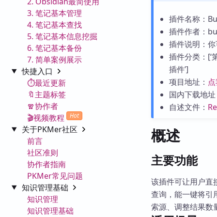
2. Obsidian最简使用
3. 笔记基本管理
插件名称：Built
4. 笔记基本查找
插件作者：buil
5. 笔记基本信息挖掘
插件说明：你可
6. 笔记基本备份
插件分类：[‘第三
7. 简单案例展示
插件’]
快捷入口
项目地址：
点
⏱️最近更新
🔖主题标签
国内下载地址
🧣协作者
自述文件：
R
Hot
🎬视频教程
关于PKMer社区
概述
前言
社区准则
主要功能
协作者指南
PKMer常见问题
该插件可让用户直接在O
知识管理基础
查询，能一键将引
知识管理
索源、调整结果数
知识管理基础