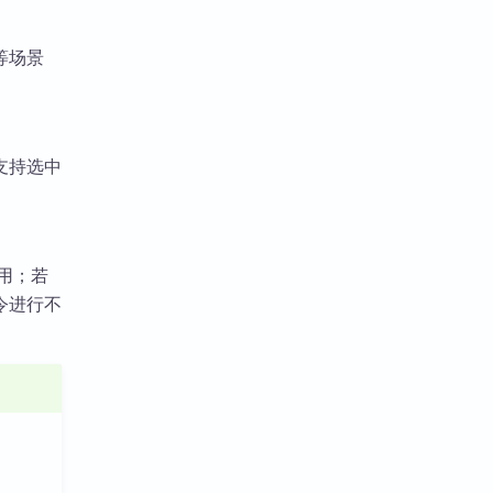
等场景
支持选中
启用；若
令进行不