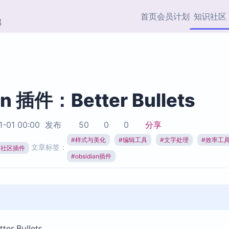
首页
会员计划
知识社区
部
快捷入口
插件与市场
效率产品
社区首页
Obsidian 插件
最近更新
插件市场与国内加速下
Ma
主题标签
载
Ob
an 插件：Better Bullets
协作者
视频教程
PKMer Market
Th
1-01 00:00
发布
50
0
0
分享
加速访问 Obsidian 官方
PK
Top5
热门链接
市场
插
#
样式与美化
#
编辑工具
#
文字处理
#
效率工
文章标签：
ian社区插件
Zotero 专题
#
obsidian插件
Zotero 插件
挂
Obsidian 专题
Zotero 插件资源与加速
各
Obsidian 核心插
服务
面
Obsidian 社区插
知识管理
ZK
Zet
r Bullets