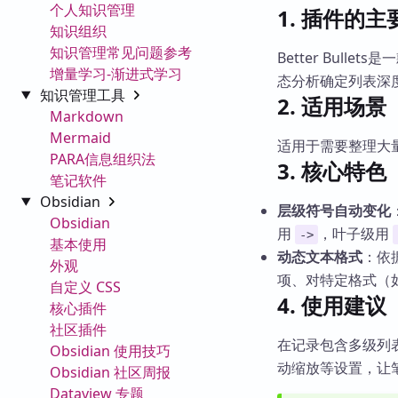
个人知识管理
1. 插件的
知识组织
知识管理常见问题参考
Better Bul
增量学习-渐进式学习
态分析确定列表深
知识管理工具
2. 适用场景
Markdown
Mermaid
适用于需要整理大
PARA信息组织法
3. 核心特色
笔记软件
Obsidian
层级符号自动变化
Obsidian
用
，叶子级用
->
基本使用
动态文本格式
：依
外观
项、对特定格式（
自定义 CSS
4. 使用建议
核心插件
社区插件
在记录包含多级列
Obsidian 使用技巧
动缩放等设置，让
Obsidian 社区周报
Dataview 专题