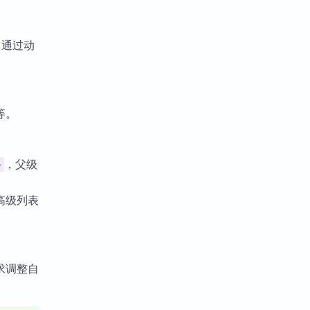
。它通过动
。
等。
，父级
>
高级列表
求调整自