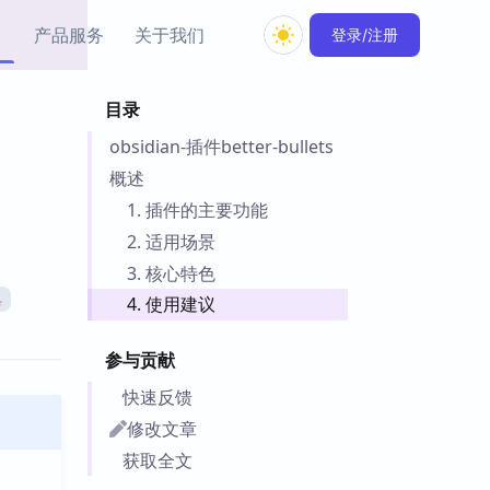
产品服务
关于我们
登录/注册
目录
教程资源
obsidian-插件better-bullets
Simple MindMap
Obsidian 教程
New
rkdown 一键成图的
基础用法、插件与外观
概述
sidian 思维导图插件
片段
1. 插件的主要功能
2. 适用场景
ino
Obsidian 主题
3. 核心特色
Mer 出品的闪念笔记
主题下载与外观美化
件
具
4. 使用建议
Zotero 教程
件集市
Zotero 使用与插件教程
参与贡献
类挂件，丰富笔记页
件
快速反馈
件
修改文章
 卡实例库
获取全文
telkasten 实践示例