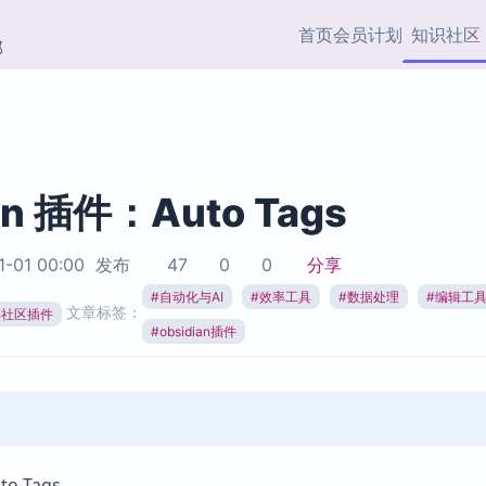
首页
会员计划
知识社区
部
快捷入口
插件与市场
效率产品
社区首页
Obsidian 插件
最近更新
插件市场与国内加速下
Ma
主题标签
载
Ob
an 插件：Auto Tags
协作者
视频教程
PKMer Market
Th
1-01 00:00
发布
47
0
0
分享
加速访问 Obsidian 官方
PK
Top5
热门链接
市场
插
#
自动化与AI
#
效率工具
#
数据处理
#
编辑工
文章标签：
ian社区插件
Zotero 专题
#
obsidian插件
Zotero 插件
挂
Obsidian 专题
Zotero 插件资源与加速
各
Obsidian 核心插
服务
面
Obsidian 社区插
知识管理
ZK
Zet
o Tags