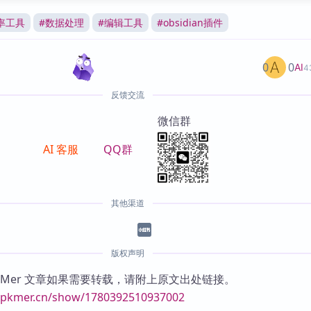
率工具
#
数据处理
#
编辑工具
#
obsidian插件
0
0
AI
4
反馈交流
微信群
AI 客服
QQ群
其他渠道
版权声明
KMer 文章如果需要转载，请附上原文出处链接。
//pkmer.cn/show/1780392510937002