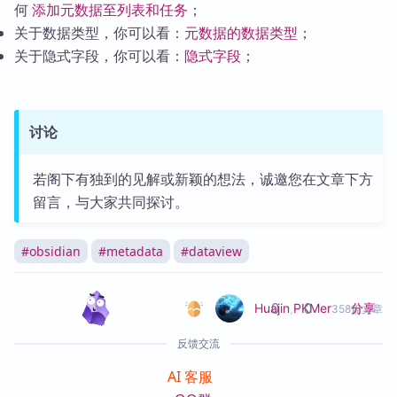
何
添加元数据至列表和任务
；
关于数据类型，你可以看：
元数据的数据类型
；
关于隐式字段，你可以看：
隐式字段
；
讨论
若阁下有独到的见解或新颖的想法，诚邀您在文章下方
留言，与大家共同探讨。
#
obsidian
#
metadata
#
dataview
0
0
分享
Huajin
,
PKMer
358篇文章
反馈交流
AI 客服