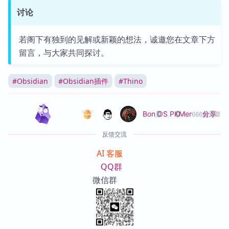
讨论
若阁下有独到的见解或新颖的想法，诚邀您在文章下方
留言，与大家共同探讨。
#
Obsidian
#
Obsidian插件
#
Thino
0
0
分享
Bon
,
OS
,
PKMer
666篇文章
反馈交流
AI 客服
QQ群
微信群