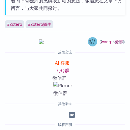
若阁下有独到的见解或新颖的想法，诚邀您在文章下方
留言，与大家共同探讨。
#
Zotero
#
Zotero插件
0
0
分享
wang
15篇文章
反馈交流
AI 客服
QQ群
微信群
其他渠道
版权声明