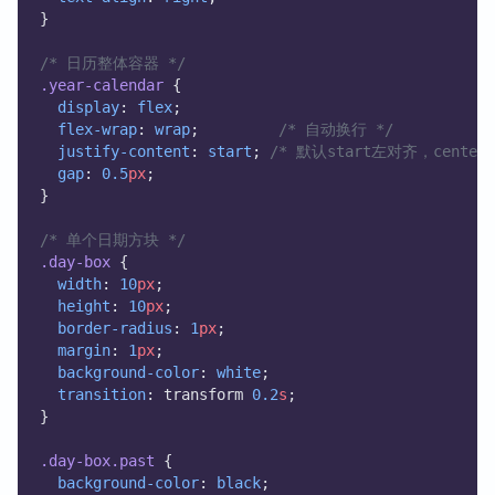
}
/* 日历整体容器 */
.year-calendar
 {
display
: 
flex
;
flex-wrap
: 
wrap
;         
/* 自动换行 */
justify-content
: 
start
; 
/* 默认start左对齐，cente
gap
: 
0.5
px
;
}
/* 单个日期方块 */
.day-box
 {
width
: 
10
px
;
height
: 
10
px
;
border-radius
: 
1
px
;
margin
: 
1
px
;
background-color
: 
white
;
transition
: transform 
0.2
s
;
}
.day-box.past
 {
background-color
: 
black
;