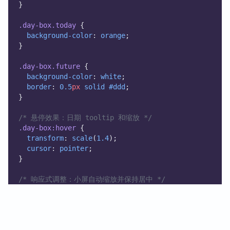
}
.day-box.today
 {
background-color
: 
orange
;
}
.day-box.future
 {
background-color
: 
white
;
border
: 
0.5
px
solid
#ddd
;
}
/* 悬停效果：日期 tooltip 和缩放 */
.day-box:hover
 {
transform
: 
scale
(
1.4
);
cursor
: 
pointer
;
}
/* 响应式调整：小屏自动缩放并保持居中 */
@media
 (
max-width
: 
600
px
) {
.year-calendar
 {
justify-content
: 
center
;
gap
: 
1
px
;