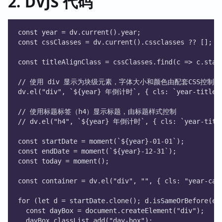
2. DVJS 代码
const year = dv.current().year;
const cssClasses = dv.current().cssclasses ?? [];
const titleAlignClass = cssClasses.find(c => c.star
// 使用 div 显示为块级元素，字体大小和颜色由配套CSS控制
dv.el("div", `${year} 年倒计时`, { cls: `year-title $
// 使用标题标签（h4）显示标题，由标题样式控制
// dv.el("h4", `${year} 年倒计时`, { cls: `year-title
const startDate = moment(`${year}-01-01`);
const endDate = moment(`${year}-12-31`);
const today = moment();
const container = dv.el("div", "", { cls: "year-cal
for (let d = startDate.clone(); d.isSameOrBefore(en
  const dayBox = document.createElement("div");
  dayBox.classList.add("day-box");