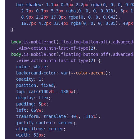
box-shadow
: 
1.1
px
0.3
px
2.2
px
rgba
(
0
, 
0
, 
0
, 
0.02
)
2.7
px
0.7
px
5.3
px
rgba
(
0
, 
0
, 
0
, 
0.028
), 
5
px
1.3
8.9
px
2.2
px
17.9
px
rgba
(
0
, 
0
, 
0
, 
0.042
),
16.7
px
4.2
px
33.4
px
rgba
(
0
, 
0
, 
0
, 
0.05
), 
40
px
1
}
body
.is-mobile:not
(
.floating-button-off
)
.advanced-t
.view-action:nth-last-of-type
(
2
),
body
.is-mobile:not
(
.floating-button-off
)
.advanced-t
.view-action:nth-last-of-type
(
2
) {
color
: 
white
;
background-color
: 
var
(
--color-accent
);
opacity
: 
1
;
position
: 
fixed
;
top
: 
calc
(
100
vh
-
138
px
);
display
: 
flex
;
padding
: 
5
px
;
left
: 
86
vw
;
transform
: 
translate
(
-40
%
, 
-115
%
);
justify-content
: 
center
;
align-items
: 
center
;
width
: 
53
px
;