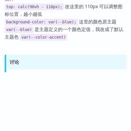
改这里的 110px 可以调整图
top: calc(90vh - 110px);
标位置，越小越低
这里的颜色原主题
background-color: var(--blue);
是主题定义的一个颜色定值，我改成了默认
var(--blue)
主题色
var(--color-accent)
讨论
若阁下有独到的见解或新颖的想法，诚邀您在文章下方
留言，与大家共同探讨。
#
移动端
#
css
0
0
分享
calmwaves
24篇文章
反馈交流