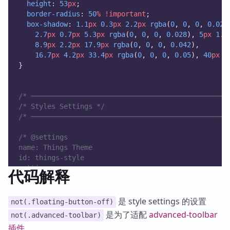
height
: 
53
px
;
border-radius
: 
50
%
!important
;
box-shadow
: 
1.1
px
0.3
px
2.2
px
rgba
(
0
, 
0
, 
0
, 
0.02
)
2.7
px
0.7
px
5.3
px
rgba
(
0
, 
0
, 
0
, 
0.028
), 
5
px
1.3
8.9
px
2.2
px
17.9
px
rgba
(
0
, 
0
, 
0
, 
0.042
),
16.7
px
4.2
px
33.4
px
rgba
(
0
, 
0
, 
0
, 
0.05
), 
40
px
1
}
/* ────────────────────────────────────────────────
/* Styles Settings */
/* ────────────────────────────────────────────────
/* @settings
name: Things Theme
id: things-style
settings:
代码解释
    -
        title: Disable mobile floating-action butto
        description: Revert placement of edit/previ
是 style settings 的设置
not(.floating-button-off)
        id: floating-button-off
是为了适配
advanced-toolbar
not(.advanced-toolbar)
        type: class-toggle
插件
        default: false