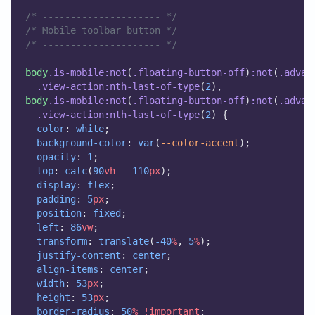
/* --------------------- */
/* Mobile toolbar button */
/* --------------------- */
body
.is-mobile:not
(
.floating-button-off
)
:not
(
.advan
.view-action:nth-last-of-type
(
2
),
body
.is-mobile:not
(
.floating-button-off
)
:not
(
.advan
.view-action:nth-last-of-type
(
2
) {
color
: 
white
;
background-color
: 
var
(
--color-accent
);
opacity
: 
1
;
top
: 
calc
(
90
vh
-
110
px
);
display
: 
flex
;
padding
: 
5
px
;
position
: 
fixed
;
left
: 
86
vw
;
transform
: 
translate
(
-40
%
, 
5
%
);
justify-content
: 
center
;
align-items
: 
center
;
width
: 
53
px
;
height
: 
53
px
;
border-radius
: 
50
%
!important
;