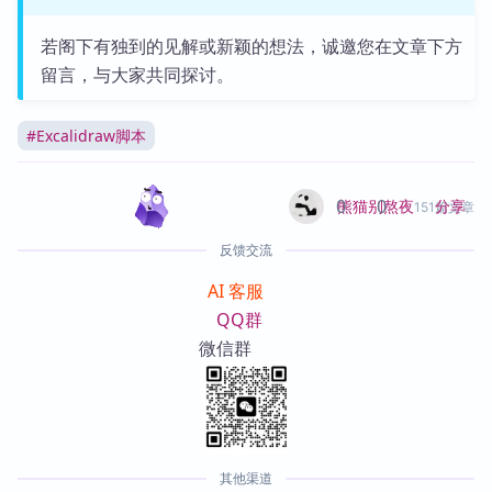
若阁下有独到的见解或新颖的想法，诚邀您在文章下方
留言，与大家共同探讨。
#
Excalidraw脚本
0
0
分享
熊猫别熬夜
151篇文章
反馈交流
AI 客服
QQ群
微信群
其他渠道