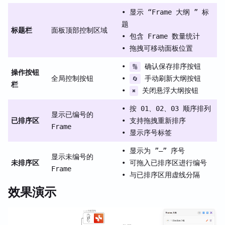
• 显示 “Frame 大纲 ” 标
题
标题栏
面板顶部控制区域
• 包含 Frame 数量统计
• 拖拽可移动面板位置
•
确认保存排序按钮
🔢
操作按钮
全局控制按钮
•
手动刷新大纲按钮
🔄
栏
•
关闭悬浮大纲按钮
✖
• 按 01、02、03 顺序排列
显示已编号的
已排序区
• 支持拖拽重新排序
Frame
• 显示序号标签
• 显示为 ”—” 序号
显示未编号的
未排序区
• 可拖入已排序区进行编号
Frame
• 与已排序区用虚线分隔
效果演示