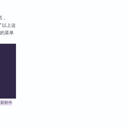
话，
了以上这
的菜单
新附件