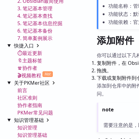
2. Obsidian最简使用
功能名称：管
3. 笔记基本管理
功能状态：默
4. 笔记基本查找
功能依赖：官
5. 笔记基本信息挖掘
6. 笔记基本备份
添加附件
7. 简单案例展示
快捷入口
⏱️最近更新
你可以通过以下几
🔖主题标签
复制附件，在 Obsi
🧣协作者
拖拽。
Hot
🎬视频教程
下载或复制附件到
关于PKMer社区
添加到仓库中的附件
前言
问。
社区准则
协作者指南
note
PKMer常见问题
知识管理基础
需要注意的是，
知识管理
知识管理基础