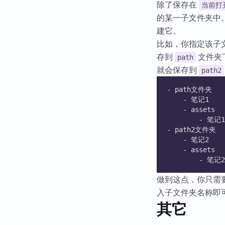
除了保存在
当前打
的某一子文件夹中。
建它。
比如，你指定该子
存到
文件夹
path
就会保存到
path2
- path文件夹
	- 笔记1
	- assets
		- 笔
- path2文件夹
	- 笔记2
	- assets
		- 笔
做到这点，你只需
入子文件夹名称即
其它