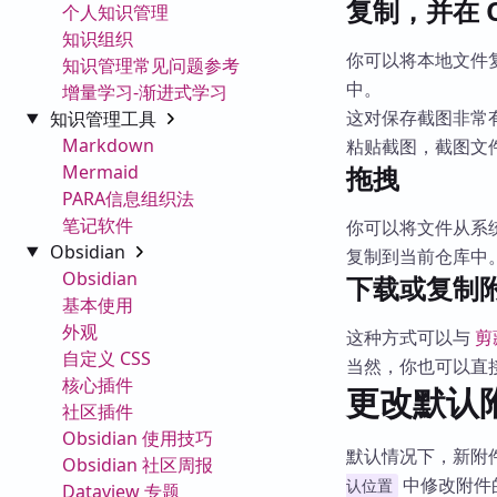
复制，并在 O
个人知识管理
知识组织
你可以将本地文件复
知识管理常见问题参考
中。
增量学习-渐进式学习
这对保存截图非常
知识管理工具
Markdown
粘贴截图，截图文
Mermaid
拖拽
PARA信息组织法
笔记软件
你可以将文件从系统
Obsidian
复制到当前仓库中
Obsidian
下载或复制
基本使用
外观
这种方式可以与
剪
自定义 CSS
当然，你也可以直
核心插件
更改默认
社区插件
Obsidian 使用技巧
默认情况下，新附
Obsidian 社区周报
中修改附件
认位置
Dataview 专题