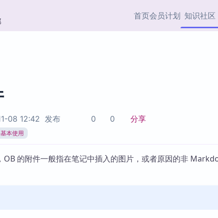
首页
会员计划
知识社区
部
快捷入口
插件与市场
效率产品
社区首页
Obsidian 插件
最近更新
插件市场与国内加速下
Ma
主题标签
载
Ob
件
协作者
视频教程
PKMer Market
Th
1-08 12:42
发布
0
0
分享
加速访问 Obsidian 官方
PK
Top5
热门链接
市场
插
ian基本使用
Zotero 专题
Zotero 插件
挂
OB 的附件一般指在笔记中插入的图片，或者原因的非 Markdo
Obsidian 专题
Zotero 插件资源与加速
各
Obsidian 核心插
服务
面
Obsidian 社区插
知识管理
ZK
Zet