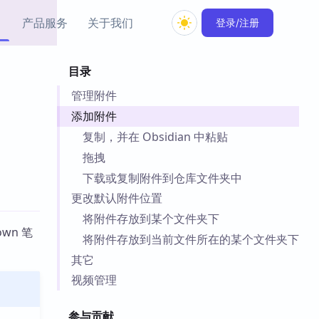
产品服务
关于我们
登录/注册
目录
教程资源
管理附件
Simple MindMap
Obsidian 教程
New
rkdown 一键成图的
基础用法、插件与外观
添加附件
sidian 思维导图插件
片段
复制，并在 Obsidian 中粘贴
拖拽
ino
Obsidian 主题
下载或复制附件到仓库文件夹中
Mer 出品的闪念笔记
主题下载与外观美化
件
更改默认附件位置
Zotero 教程
将附件存放到某个文件夹下
件集市
wn 笔
Zotero 使用与插件教程
将附件存放到当前文件所在的某个文件夹下
类挂件，丰富笔记页
件
其它
件
视频管理
 卡实例库
telkasten 实践示例
参与贡献