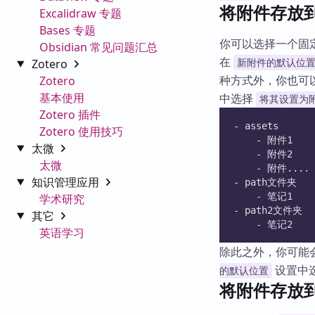
将附件存放
Excalidraw 专题
Bases 专题
你可以选择一个固
Obsidian 常见问题汇总
在
Zotero
新附件的默认位
种方式外，你也可
Zotero
基本使用
中选择
将其设置为
Zotero 插件
- assets
Zotero 使用技巧
	- 附件1
太微
	- 附件2
太微
	- 附件....
知识管理应用
- path文件夹
	- 笔记1
学术研究
- path2文件夹
其它
	- 笔记2
英语学习
除此之外，你可能
设置中
的默认位置
将附件存放