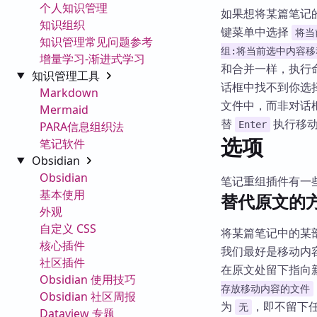
个人知识管理
如果想将某篇笔记
知识组织
键菜单中选择
将当
知识管理常见问题参考
组:将当前选中内容
增量学习-渐进式学习
和合并一样，执行命
知识管理工具
话框中找不到你选
Markdown
文件中，而非对话
Mermaid
替
执行移动
PARA信息组织法
Enter
选项
笔记软件
Obsidian
Obsidian
笔记重组插件有一
基本使用
替代原文的
外观
自定义 CSS
将某篇笔记中的某
核心插件
我们最好是移动内容
社区插件
在原文处留下指向
Obsidian 使用技巧
存放移动内容的文件
Obsidian 社区周报
为
，即不留下
无
Dataview 专题