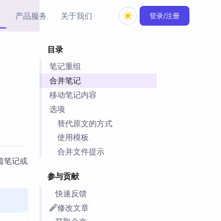
产品服务
关于我们
登录/注册
目录
教程资源
笔记重组
Simple MindMap
Obsidian 教程
New
rkdown 一键成图的
基础用法、插件与外观
合并笔记
sidian 思维导图插件
片段
移动笔记内容
选项
ino
Obsidian 主题
替代原文的方式
Mer 出品的闪念笔记
主题下载与外观美化
件
使用模板
Zotero 教程
合并文件提示
件集市
篇笔记或
Zotero 使用与插件教程
类挂件，丰富笔记页
参与贡献
件
件
快速反馈
 卡实例库
修改文章
telkasten 实践示例