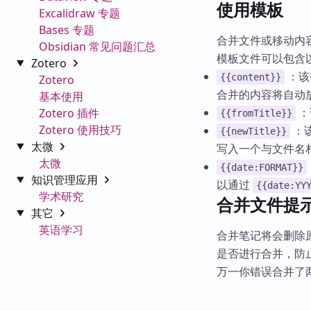
使用模板
Excalidraw 专题
Bases 专题
合并文件或移动内
Obsidian 常见问题汇总
模板文件可以包含
Zotero
：该
{{content}}
Zotero
合并的内容将自动
基本使用
：
Zotero 插件
{{fromTitle}}
Zotero 使用技巧
：
{{newTitle}}
太微
写入一个与文件名
太微
{{date:FORMAT}}
知识管理应用
以通过
{{date:YY
学术研究
合并文件提
其它
英语学习
合并笔记将会删除原
是否进行合并，防
万一你错误合并了