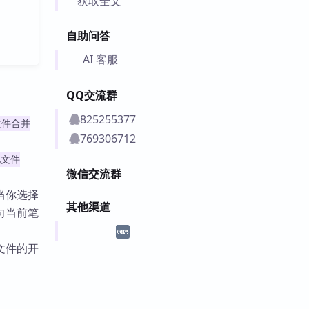
获取全文
自助问答
AI 客服
QQ交流群
825255377
文件合并
769306712
他文件
微信交流群
当你选择
其他渠道
向当前笔
文件的开