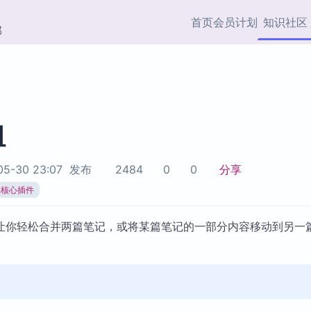
首页
会员计划
知识社区
部
快捷入口
插件与市场
效率产品
社区首页
Obsidian 插件
最近更新
插件市场与国内加速下
Ma
主题标签
载
Ob
组
协作者
视频教程
PKMer Market
Th
5-30 23:07
发布
2484
0
0
分享
加速访问 Obsidian 官方
PK
Top5
热门链接
市场
插
ian核心插件
Zotero 专题
Zotero 插件
挂
让你轻松合并两篇笔记，或将某篇笔记的一部分内容移动到另一
Obsidian 专题
Zotero 插件资源与加速
各
Obsidian 核心插
服务
面
Obsidian 社区插
知识管理
ZK
Zet