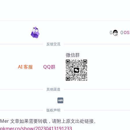
0
0
OS
反馈交流
微信群
AI 客服
QQ群
其他渠道
版权声明
KMer 文章如果需要转载，请附上原文出处链接。
//pkmer.cn/show/20230413191233