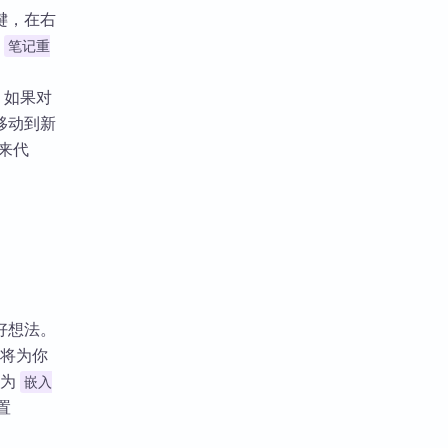
键，在右
到
笔记重
。如果对
移动到新
来代
好想法。
 将为你
改为
嵌入
置