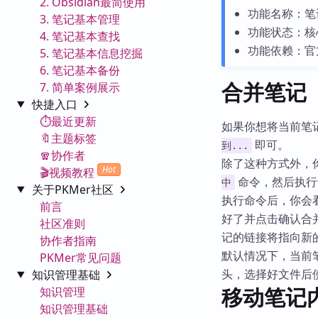
2. Obsidian最简使用
功能名称：笔
3. 笔记基本管理
功能状态：核
4. 笔记基本查找
功能依赖：官
5. 笔记基本信息挖掘
6. 笔记基本备份
合并笔记
7. 简单案例展示
快捷入口
⏱️最近更新
如果你想将当前笔
🔖主题标签
即可。
到...
🧣协作者
除了这种方式外，
Hot
🎬视频教程
命令，然后执行
中
关于PKMer社区
执行命令后，你会
前言
好了并点击确认合
社区准则
记的链接将指向新
协作者指南
默认情况下，当前
PKMer常见问题
头，选择好文件后
知识管理基础
移动笔记
知识管理
知识管理基础