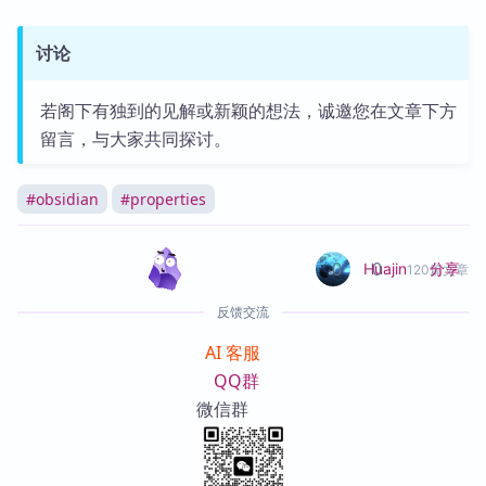
讨论
若阁下有独到的见解或新颖的想法，诚邀您在文章下方
留言，与大家共同探讨。
#
obsidian
#
properties
0
0
分享
Huajin
120篇文章
反馈交流
AI 客服
QQ群
微信群