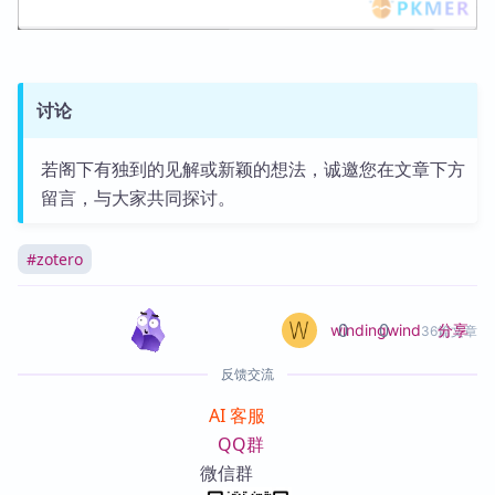
讨论
若阁下有独到的见解或新颖的想法，诚邀您在文章下方
留言，与大家共同探讨。
#
zotero
0
0
分享
windingwind
36篇文章
反馈交流
AI 客服
QQ群
微信群