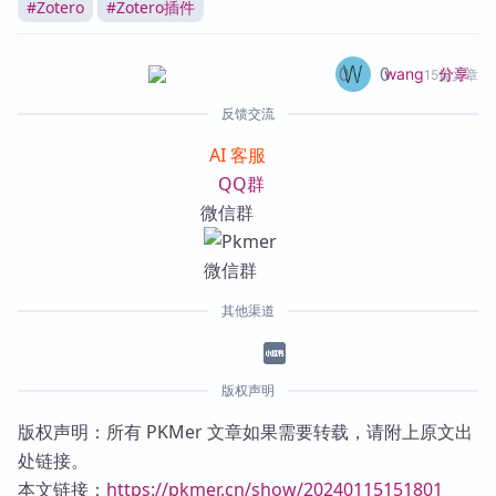
#
Zotero
#
Zotero插件
0
0
分享
wang
15篇文章
反馈交流
AI 客服
QQ群
微信群
其他渠道
版权声明
版权声明：所有 PKMer 文章如果需要转载，请附上原文出
处链接。
本文链接：
https://pkmer.cn/show/20240115151801