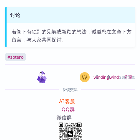
讨论
若阁下有独到的见解或新颖的想法，诚邀您在文章下方
留言，与大家共同探讨。
#
zotero
0
0
分享
windingwind
36篇文章
反馈交流
AI 客服
QQ群
微信群