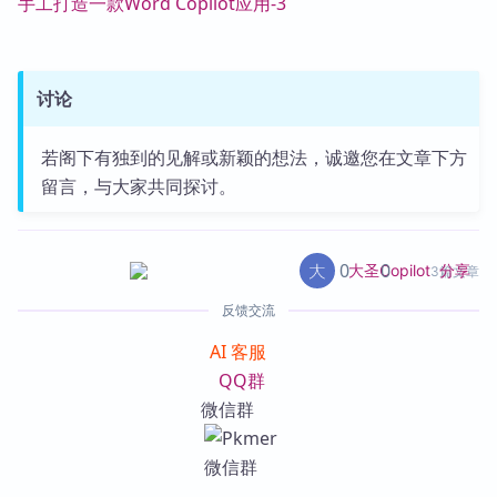
手工打造一款Word Copilot应用-3
讨论
若阁下有独到的见解或新颖的想法，诚邀您在文章下方
留言，与大家共同探讨。
0
0
分享
大圣Copilot
3篇文章
反馈交流
AI 客服
QQ群
微信群