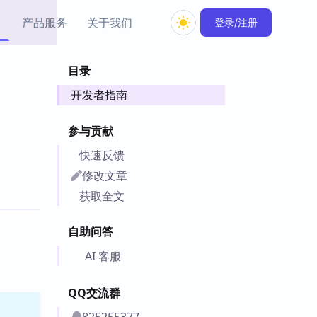
产品服务
关于我们
登录/注册
目录
教程资源
开发者指南
Simple MindMap
Obsidian 教程
New
rkdown 一键成图的
基础用法、插件与外观
sidian 思维导图插件
片段
参与贡献
快速反馈
ino
Obsidian 主题
修改文章
Mer 出品的闪念笔记
主题下载与外观美化
件
获取全文
Zotero 教程
件集市
Zotero 使用与插件教程
自助问答
类挂件，丰富笔记页
件
AI 客服
件
QQ交流群
 卡实例库
telkasten 实践示例
825255377