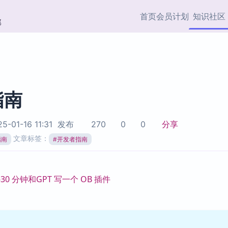
首页
会员计划
知识社区
部
快捷入口
插件与市场
效率产品
社区首页
Obsidian 插件
最近更新
插件市场与国内加速下
Ma
主题标签
载
Ob
指南
协作者
视频教程
PKMer Market
Th
5-01-16 11:31
发布
270
0
0
分享
加速访问 Obsidian 官方
PK
Top5
文章标签：
热门链接
市场
插
指南
#
开发者指南
Zotero 专题
Zotero 插件
挂
Obsidian 专题
Zotero 插件资源与加速
各
-30 分钟和GPT 写一个 OB 插件
Obsidian 核心插
服务
面
Obsidian 社区插
知识管理
ZK
Zet