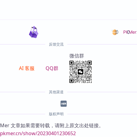
0
0
PKMer
反馈交流
微信群
AI 客服
QQ群
其他渠道
版权声明
KMer 文章如果需要转载，请附上原文出处链接。
//pkmer.cn/show/20230401230652