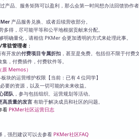
过产品、服务矩阵可以盈利，那么会第一时间想办法回馈协作者
KMer
产品服务兑换、或者后续营收部分。
劳多得，尽可能平等和公平地根据贡献来分配。
明确量化，请相信 PKMer 会更加透明的方式来处理此事。
者/常驻管理者
：
所有开发的
付费项目专属折扣
，甚至是免费。包括但不限于付费
收集，付费插件，付费软件等。
（原 Memos）
板块的运营维护权限【当前：已有 4 位同学】
必要的资源，以及一切可能的未来收益。
心团队
，参与包括组织、运营规划等活动。
更高质量的发言
有助于解决成员和社区的问题。
参看
PKMer社区运营日志
择，强烈建议可以去参看
PKMer社区FAQ