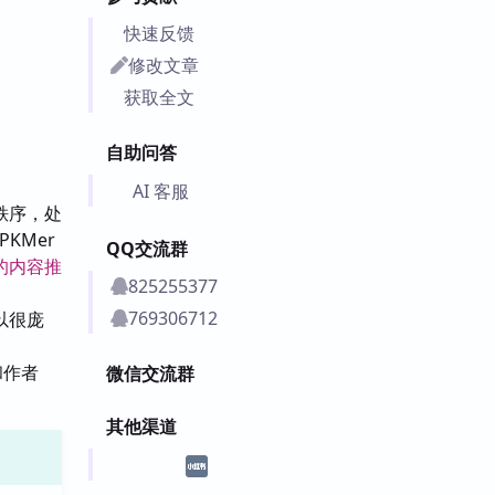
快速反馈
修改文章
获取全文
自助问答
AI 客服
秩序，处
KMer
QQ交流群
体的内容推
825255377
769306712
以很庞
和作者
微信交流群
其他渠道