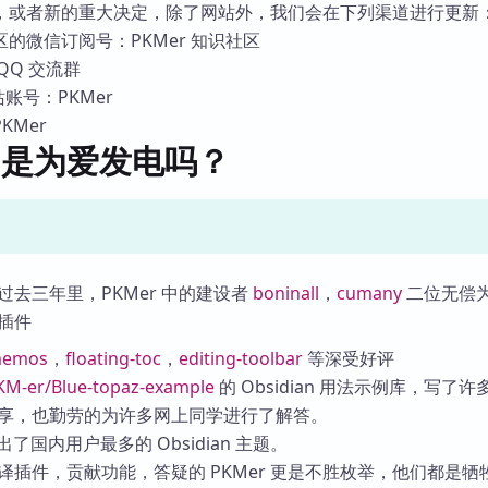
，或者新的重大决定，除了网站外，我们会在下列渠道进行更新
的微信订阅号：PKMer 知识社区
QQ 交流群
 站账号：PKMer
KMer
 只是为爱发电吗？
过去三年里，PKMer 中的建设者
boninall
，
cumany
二位无偿
插件
memos
，
floating-toc
，
editing-toolbar
等深受好评
KM-er/Blue-topaz-example
的 Obsidian 用法示例库，写了许
享，也勤劳的为许多网上同学进行了解答。
出了国内用户最多的 Obsidian 主题。
译插件，贡献功能，答疑的 PKMer 更是不胜枚举，他们都是牺