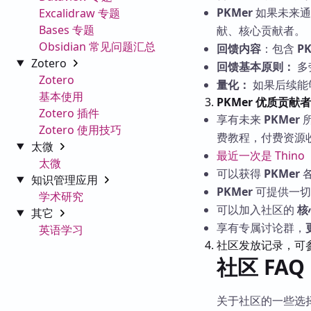
PKMer
如果未来通
Excalidraw 专题
Bases 专题
献、核心贡献者。
Obsidian 常见问题汇总
回馈内容
：包含
P
Zotero
回馈基本原则：
多
Zotero
量化：
如果后续能够
基本使用
PKMer 优质贡献
Zotero 插件
享有未来
PKMer
Zotero 使用技巧
费教程，付费资源
太微
最近一次是 Thino
太微
可以获得
PKMer
各
知识管理应用
PKMer
可提供一切
学术研究
可以加入社区的
核
其它
享有专属讨论群，
英语学习
社区发放记录，可
社区 FAQ
关于社区的一些选