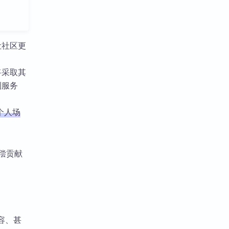
让社区更
将采取其
制服务
个人场
偿贡献
容、甚