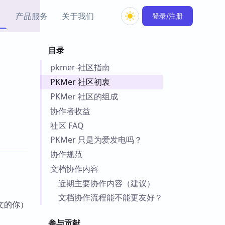
产品服务
关于我们
登录/注册
目录
教程资源
pkmer-社区指南
Simple MindMap
Obsidian 教程
New
rkdown 一键成图的
基础用法、插件与外观
PKMer 社区初衷
sidian 思维导图插件
片段
PKMer 社区的组成
协作者收益
ino
Obsidian 主题
社区 FAQ
Mer 出品的闪念笔记
主题下载与外观美化
件
PKMer 只是为爱发电吗？
Zotero 教程
协作规范
件集市
Zotero 使用与插件教程
文档协作内容
类挂件，丰富笔记页
件
近期主要协作内容（建议）
件
文档协作流程能不能更友好？
文的你）
 卡实例库
telkasten 实践示例
参与贡献