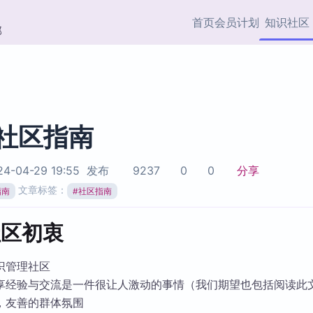
首页
会员计划
知识社区
部
快捷入口
插件与市场
效率产品
社区首页
Obsidian 插件
最近更新
插件市场与国内加速下
Ma
主题标签
载
Ob
 社区指南
协作者
视频教程
PKMer Market
Th
4-04-29 19:55
发布
9237
0
0
分享
加速访问 Obsidian 官方
PK
Top5
文章标签：
热门链接
市场
插
指南
#
社区指南
Zotero 专题
Zotero 插件
挂
 社区初衷
Obsidian 专题
Zotero 插件资源与加速
各
Obsidian 核心插
服务
面
识管理社区
Obsidian 社区插
享经验与交流是一件很让人激动的事情（我们期望也包括阅读此
知识管理
ZK
，友善的群体氛围
Zet