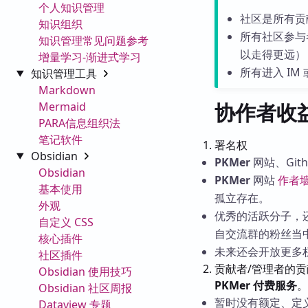
个人知识管理
社区是所有贡
知识组织
所有社区参与
知识管理常见问题参考
以走得更远）
增量学习-渐进式学习
所有进入 I
知识管理工具
Markdown
协作者收
Mermaid
PARA信息组织法
笔记软件
署名权
Obsidian
PKMer
网站、Gi
Obsidian
PKMer
网站
作者
基本使用
孤立存在。
外观
优秀的活跃分子，还
自定义 CSS
自交流群的粉丝当
核心插件
未来还会开放更多
社区插件
贡献者/管理者的贡
Obsidian 使用技巧
PKMer 付费服务
。
Obsidian 社区周报
暂时没有额定、定
Dataview 专题