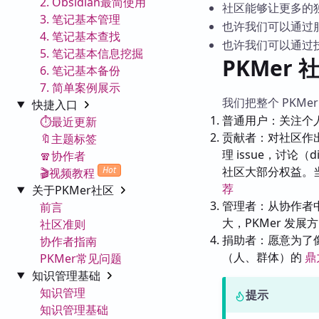
2. Obsidian最简使用
社区能够让更多的
3. 笔记基本管理
也许我们可以通过
4. 笔记基本查找
也许我们可以通过
5. 笔记基本信息挖掘
PKMer
6. 笔记基本备份
7. 简单案例展示
我们把整个 PKMe
快捷入口
普通用户：关注个
⏱️最近更新
贡献者：对社区作
🔖主题标签
理 issue，讨论
🧣协作者
Hot
社区大部分权益。
🎬视频教程
荐
关于PKMer社区
管理者：从协作者
前言
大，PKMer 发
社区准则
捐助者：愿意为了像
协作者指南
（人、群体）的
鼎
PKMer常见问题
知识管理基础
知识管理
提示
知识管理基础