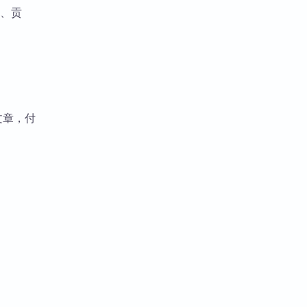
、贡
文章，付