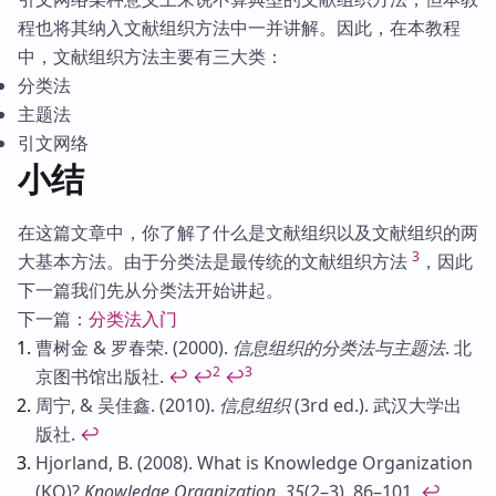
程也将其纳入文献组织方法中一并讲解。因此，在本教程
中，文献组织方法主要有三大类：
分类法
主题法
引文网络
小结
在这篇文章中，你了解了什么是文献组织以及文献组织的两
3
大基本方法。由于分类法是最传统的文献组织方法
，因此
下一篇我们先从分类法开始讲起。
下一篇：
分类法入门
Footnotes
曹树金 & 罗春荣. (2000).
信息组织的分类法与主题法
. 北
2
3
京图书馆出版社.
↩
↩
↩
周宁, & 吴佳鑫. (2010).
信息组织
(3rd ed.). 武汉大学出
版社.
↩
Hjorland, B. (2008). What is Knowledge Organization
(KO)?
Knowledge Organization
,
35
(2–3), 86–101.
↩