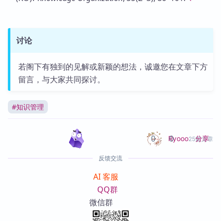
讨论
若阁下有独到的见解或新颖的想法，诚邀您在文章下方
留言，与大家共同探讨。
#
知识管理
0
0
分享
Ryooo
25篇文章
反馈交流
AI 客服
QQ群
微信群