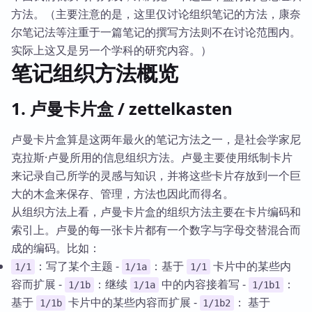
方法。（主要注意的是，这里仅讨论组织笔记的方法，康奈
尔笔记法等注重于一篇笔记的撰写方法则不在讨论范围内。
实际上这又是另一个学科的研究内容。）
笔记组织方法概览
1. 卢曼卡片盒 / zettelkasten
卢曼卡片盒算是这两年最火的笔记方法之一，是社会学家尼
克拉斯·卢曼所用的信息组织方法。卢曼主要使用纸制卡片
来记录自己所学的灵感与知识，并将这些卡片存放到一个巨
大的木盒来保存、管理，方法也因此而得名。
从组织方法上看，卢曼卡片盒的组织方法主要在卡片编码和
索引上。卢曼的每一张卡片都有一个数字与字母交替混合而
成的编码。比如：
：写了某个主题 -
：基于
卡片中的某些内
1/1
1/1a
1/1
容而扩展 -
：继续
中的内容接着写 -
：
1/1b
1/1a
1/1b1
基于
卡片中的某些内容而扩展 -
： 基于
1/1b
1/1b2