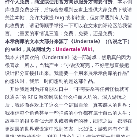
件个人免费，商业或使用官方同步服务才需要付费
。本示例
库也是免费公开，后续会整理到云盘上提供大家免费下载请
关注本帖，允许大家提 bug 或者转发，但如果遇到有人借
此收费的，请记得顺手举报一下可以在文末的评论区给我留
言。（重要的事情说三遍：免费，免费，还是免费）
本示例库的文本大部分来源于《Undertale》（传说之下）
的 wiki，具体网址为：
Undertale Wiki
。
我本人很喜欢的《Undertale》这一部游戏，然后真的因为
很喜欢，所以，当我产生：“小说没写完，不好意思直接把
设计部分直接挂出来。我需要一个用来展示示例库的作品”
的想法时，我第一时间想到的是这部作品。
一开始我是因为好奇朋友口中：“不需要杀害任何怪物就可
以通关”的 RPG 游戏到底长什么样而入坑的。深入游玩之
后，我逐渐喜欢上了这么一个逻辑自洽、真实感人的世界：
我相信每个角色甚至一些拦路的小怪都有属于自己的人生；
故事中的很多看似无厘头或者离奇的梗，细挖之后，都能在
更深层的世界观设定中找到答案。比如说：游戏内有个“世
界线”的隐藏设定， 利用【决心】可以进行在同一世界的时